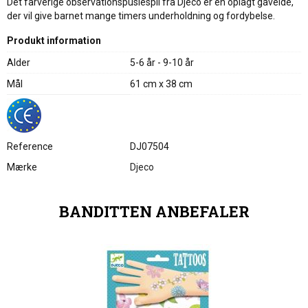
Det farverige observationspuslespil fra Djeco er en oplagt gaveidé,
der vil give barnet mange timers underholdning og fordybelse.
Produkt information
Alder
5-6 år - 9-10 år
Mål
61 cm x 38 cm
Reference
DJ07504
Mærke
Djeco
BANDITTEN ANBEFALER