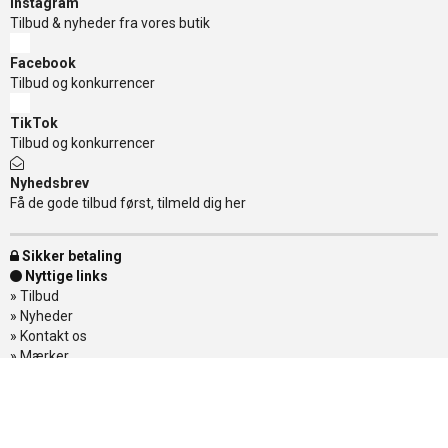
Instagram
Tilbud & nyheder fra vores butik
Facebook
Tilbud og konkurrencer
TikTok
Tilbud og konkurrencer
Nyhedsbrev
Få de gode tilbud først, tilmeld dig her
Sikker betaling
Nyttige links
»
Tilbud
»
Nyheder
»
Kontakt os
»
Mærker
»
Levering
»
Handelsbetingelser
»
Om Banditten
»
Returnering af varer