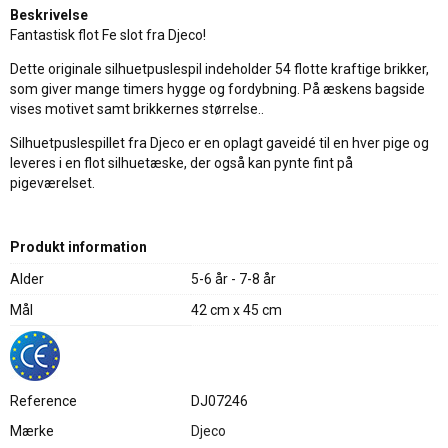
Beskrivelse
Fantastisk flot Fe slot fra Djeco!
Dette originale silhuetpuslespil indeholder 54 flotte kraftige brikker,
som giver mange timers hygge og fordybning. På æskens bagside
vises motivet samt brikkernes størrelse..
Silhuetpuslespillet fra Djeco er en oplagt gaveidé til en hver pige og
leveres i en flot silhuetæske, der også kan pynte fint på
pigeværelset.
Produkt information
Alder
5-6 år - 7-8 år
Mål
42 cm x 45 cm
Reference
DJ07246
Mærke
Djeco