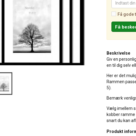
Få gode 
Beskrivelse
Giv en personli
en til dig selv e
Her er det mulig
Rammen passer t
5).
Bemærk venligs
Vælg imellem s
kobber ramme når
snart du kan a
Produkt infor