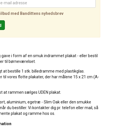
tilbud med Bandittens nyhedsbrev
g gave i form af en smuk indrammet plakat - eller bestil
ller til børneværelset.
t at bestille 1 stk. billedramme med plastikglas.
il vores flotte plakater, der har målene 15 x 21 cm (A-
t at rammen sælges UDEN plakat.
ort, aluminium, egetræ - Slim Oak eller den smukke
 du bestiller. Vi kontakter dig pr. telefon eller mail, så
fhente plakat og ramme hos os.
mation