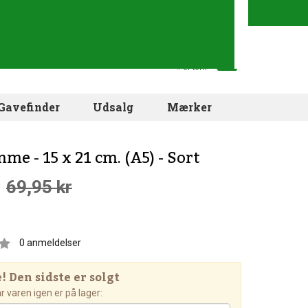
Din indkøbskurv
.. er tom
Gavefinder
Udsalg
Mærker
mme - 15 x 21 cm. (A5) - Sort
69,95 kr
0
anmeldelser
 Den sidste er solgt
 varen igen er på lager: