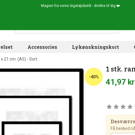
Magien fra vores legetøjsbutik - direkte til dig ❤️
elset
Accessories
Lykønskningskort
 x 21 cm. (A5) - Sort
1 stk. ra
-40%
41,97 kr
Desværre!
Få besked når