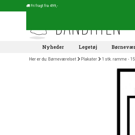
Fri fragt fra 499,-
Nyheder
Legetøj
Børnevær
Her er du:
Børneværelset
Plakater
1 stk. ramme - 15