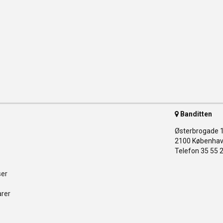
Banditten
Østerbrogade 
2100 Københav
Telefon 35 55 
ser
arer