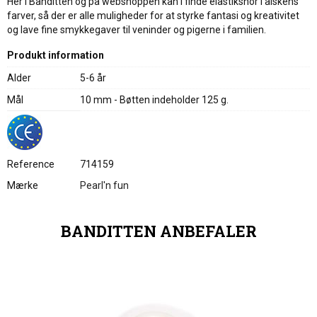
Her i Banditten og på webshoppen kan I finde elastiksnor i alskens
farver, så der er alle muligheder for at styrke fantasi og kreativitet
og lave fine smykkegaver til veninder og pigerne i familien.
Produkt information
Alder
5-6 år
Mål
10 mm - Bøtten indeholder 125 g.
Reference
714159
Mærke
Pearl'n fun
BANDITTEN ANBEFALER