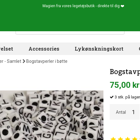
Magien fra vores legetøjsbutik - direkte til dig ❤️
elset
Accessories
Lykønskningskort
er - Samlet
Bogstavperler i bøtte
Bogstavp
75,00 kr
3
stk.
på lager
Antal