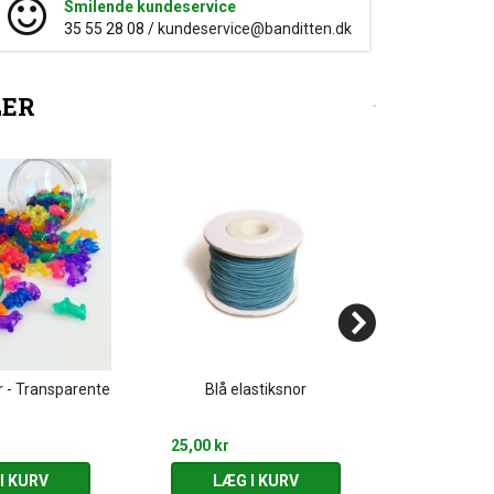
Smilende kundeservice
35 55 28 08 /
kundeservice@banditten.dk
LER
r - Transparente
Blå elastiksnor
Metallic pe
25,00 kr
75,00 kr
I KURV
LÆG I KURV
LÆG