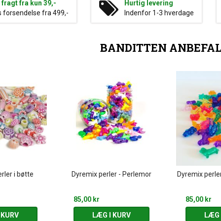
g fragt fra kun 39,-
Hurtig levering
s forsendelse fra 499,-
Indenfor 1-3 hverdage
BANDITTEN ANBEFA
rler i bøtte
Dyremix perler - Perlemor
Dyremix perle
85,00 kr
85,00 kr
 KURV
LÆG I KURV
LÆG 