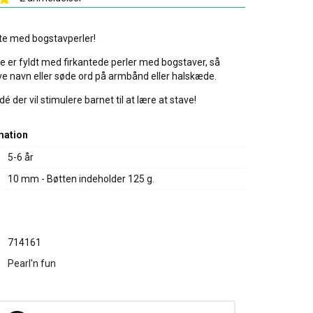
tte med bogstavperler!
e er fyldt med firkantede perler med bogstaver, så
ve navn eller søde ord på armbånd eller halskæde.
é der vil stimulere barnet til at lære at stave!
mation
5-6 år
10 mm - Bøtten indeholder 125 g.
714161
Pearl'n fun