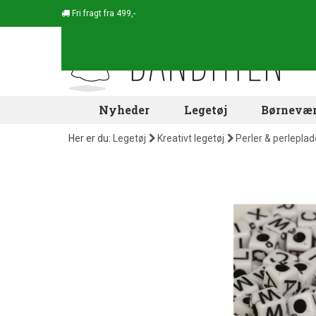
Fri fragt fra 499,-
Nyheder
Legetøj
Børnevær
Her er du:
Legetøj
Kreativt legetøj
Perler & perleplad