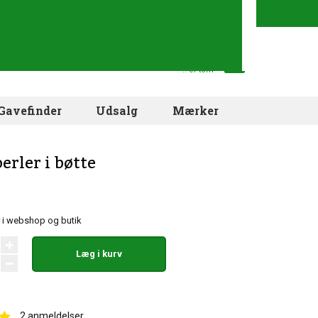
Din indkøbskurv
.. er tom
Gavefinder
Udsalg
Mærker
erler i bøtte
 i webshop og butik
Læg i kurv
2
anmeldelser