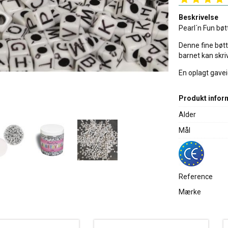
Beskrivelse
Pearl´n Fun bø
Denne fine bøtt
barnet kan skri
En oplagt gaveid
Produkt infor
Alder
Mål
Reference
Mærke