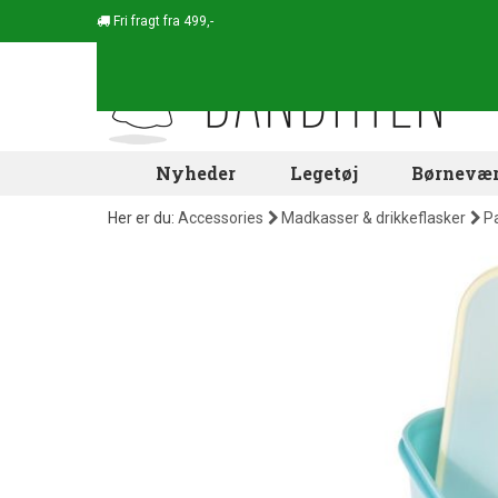
Fri fragt fra 499,-
Nyheder
Legetøj
Børnevær
Her er du:
Accessories
Madkasser & drikkeflasker
P