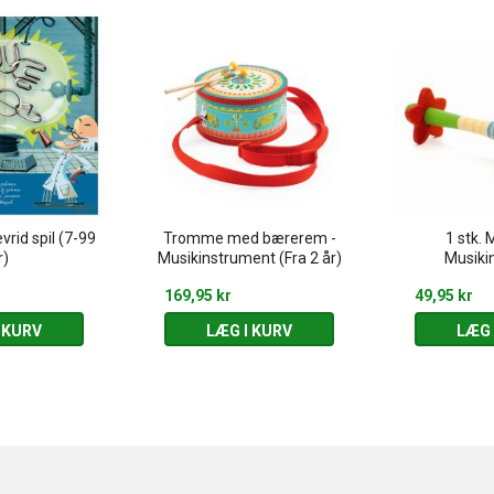
vrid spil (7-99
Tromme med bærerem -
1 stk. 
r)
Musikinstrument (Fra 2 år)
Musiki
169,95 kr
49,95 kr
 KURV
LÆG I KURV
LÆG 