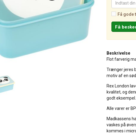
Få gode 
Beskrivelse
Flot farverig 
Trænger jeres 
motiv af en sø
Rex London laver
kvalitet, og de
godt eksempel.
Alle varer er BP
Madkassens han
vaskes på øver
kommes i micr