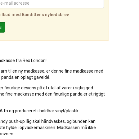
tilbud med Bandittens nyhedsbrev
madkasse fra Rex London!
barn til en ny madkasse, er denne fine madkasse med
d panda en oplagt gaveidé.
 finurlige designs på et utal af varer i rigtig god
nne fine madkasse med den finurlige panda er et rigtigt
A fri og produceret i holdbar vinyl/plastik.
dy push-up låg skal håndvaskes, og bunden kan
ste hylde i opvaskemaskinen. Madkassen må ikke
oovnen.