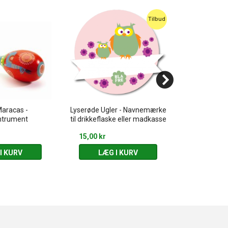
Tilbud
Maracas -
Lyserøde Ugler - Navnemærke
Traktor - 
ntrument
til drikkeflaske eller madkasse
drikkeflask
15,00 kr
15,00 kr
I KURV
LÆG I KURV
LÆG