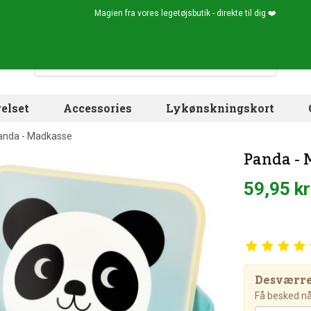
Magien fra vores legetøjsbutik - direkte til dig ❤️
elset
Accessories
Lykønskningskort
anda - Madkasse
Panda - 
59,95 kr
Desværre!
Få besked når