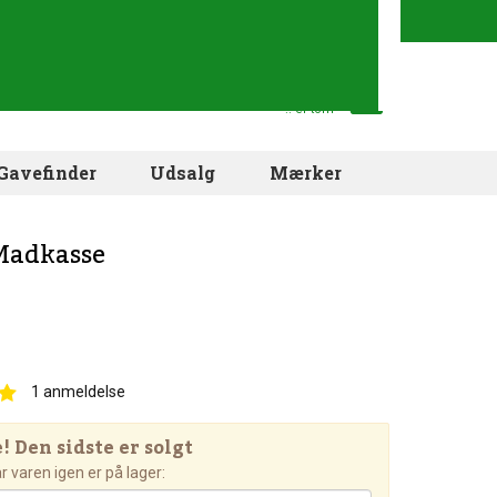
Din indkøbskurv
.. er tom
Gavefinder
Udsalg
Mærker
Madkasse
1
anmeldelse
 Den sidste er solgt
 varen igen er på lager: