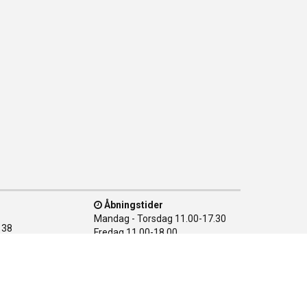
Åbningstider
Mandag - Torsdag
11.00-17.30
138
Fredag
11.00-18.00
n Ø
Lørdag
10.00-15.00
28 08
Søndag
LUKKET