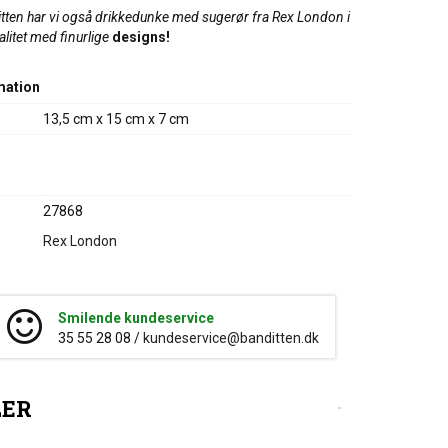
tten har vi også drikkedunke med sugerør fra Rex London i
itet med finurlige
designs!
mation
13,5 cm x 15 cm x 7 cm
27868
Rex London
Smilende kundeservice
35 55 28 08 /
kundeservice@banditten.dk
LER