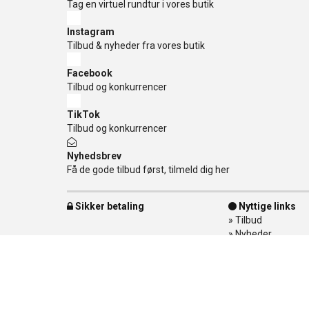
Tag en virtuel rundtur i vores butik
Instagram
Tilbud & nyheder fra vores butik
Facebook
Tilbud og konkurrencer
TikTok
Tilbud og konkurrencer
Nyhedsbrev
Få de gode tilbud først, tilmeld dig her
Sikker betaling
Nyttige links
»
Tilbud
»
Nyheder
»
Kontakt os
»
Mærker
»
Levering
»
Handelsbetingel
»
Om Banditten