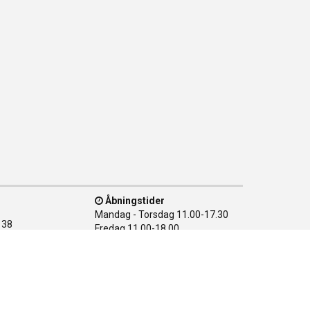
Åbningstider
Mandag - Torsdag
11.00-17.30
138
Fredag
11.00-18.00
n Ø
Lørdag
10.00-15.00
28 08
Søndag
LUKKET