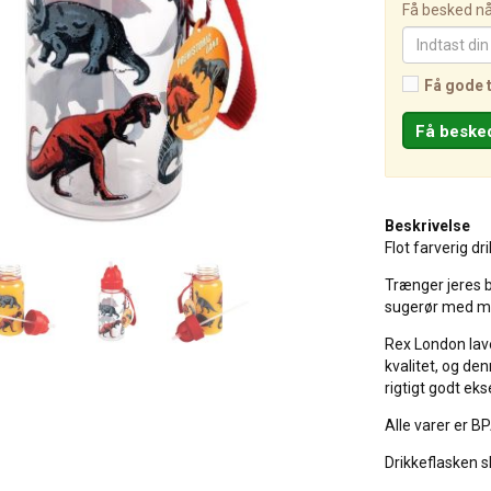
Få besked når
Få gode 
Beskrivelse
Flot farverig d
Trænger jeres b
sugerør med mot
Rex London laver
kvalitet, og de
rigtigt godt ek
Alle varer er BP
Drikkeflasken 