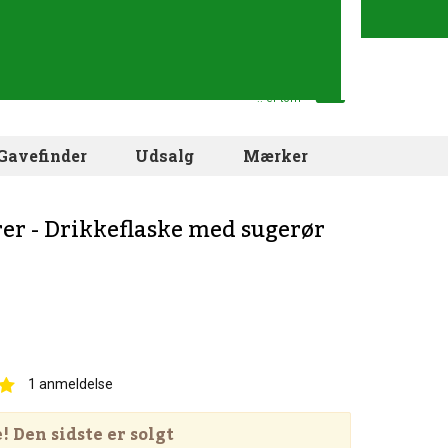
Din indkøbskurv
.. er tom
Gavefinder
Udsalg
Mærker
er - Drikkeflaske med sugerør
1
anmeldelse
 Den sidste er solgt