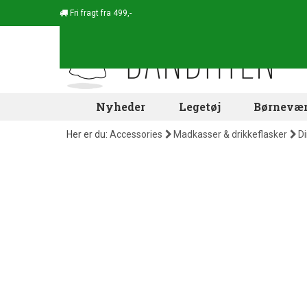
Fri fragt fra 499,-
Nyheder
Legetøj
Børnevær
Her er du:
Accessories
Madkasser & drikkeflasker
Di