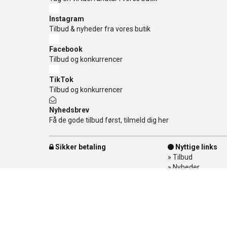
Instagram
Tilbud & nyheder fra vores butik
Facebook
Tilbud og konkurrencer
TikTok
Tilbud og konkurrencer
Nyhedsbrev
Få de gode tilbud først, tilmeld dig her
Sikker betaling
Nyttige links
»
Tilbud
»
Nyheder
»
Kontakt os
»
Mærker
»
Levering
»
Handelsbetingel
»
Om Banditten