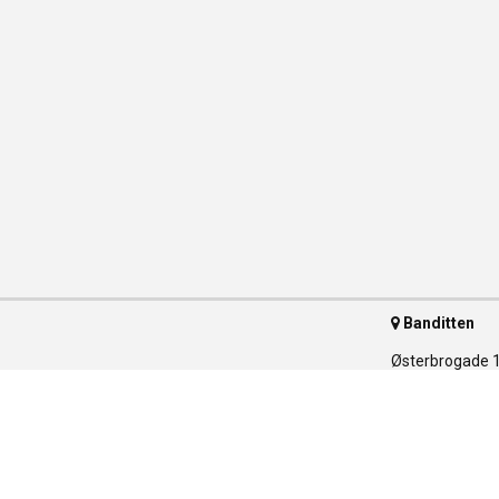
Banditten
Østerbrogade 
2100 Københav
Telefon 35 55 
ser