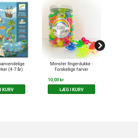
nanvendelige
Monster fingerdukke -
Lyserøde Ug
ker (4-7 år)
Forskellige farver
til drikkefla
10,00 kr
15,00 kr
I KURV
LÆG I KURV
LÆG