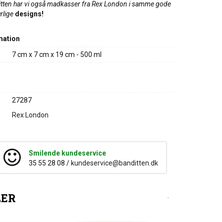
tten har vi også madkasser fra Rex London i samme gode
rlige
designs!
mation
7 cm x 7 cm x 19 cm - 500 ml
27287
Rex London
Smilende kundeservice
35 55 28 08 /
kundeservice@banditten.dk
LER