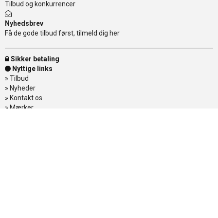
Tilbud og konkurrencer
Nyhedsbrev
Få de gode tilbud først, tilmeld dig her
Sikker betaling
Nyttige links
»
Tilbud
»
Nyheder
»
Kontakt os
»
Mærker
»
Levering
»
Handelsbetingelser
»
Om Banditten
»
Returnering af varer
»
Spor din ordre
Banditten
Åbningstider
Mandag - Torsdag
11.00-17.30
Østerbrogade 138
Fredag
11.00-18.00
2100 København Ø
Lørdag
10.00-15.00
Telefon 35 55 28 08
Søndag
LUKKET