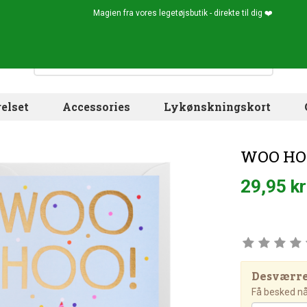
Magien fra vores legetøjsbutik - direkte til dig ❤️
elset
Accessories
Lykønskningskort
WOO HOO!
29,95 kr
Desværre!
Få besked når