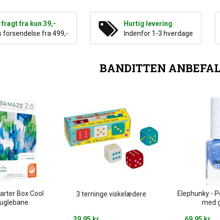
g fragt fra kun 39,-
Hurtig levering
s forsendelse fra 499,-
Indenfor 1-3 hverdage
BANDITTEN ANBEFA
rter Box Cool
Elephunky - P
3 terninge viskelædere
Kuglebane
med 
39,95 kr
69,95 kr