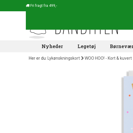
Fri fragt fra 499,-
Nyheder
Legetøj
Børnevær
Her er du:
Lykønskningskort
WOO HOO! - Kort & kuvert