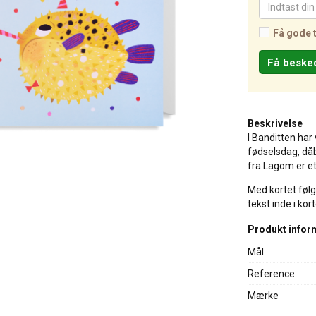
Få gode 
Beskrivelse
I Banditten har 
fødselsdag, dåb
fra Lagom er e
Med kortet følg
tekst inde i kort
Produkt infor
Mål
Reference
Mærke