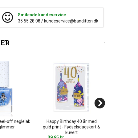
Smilende kundeservice
35 55 28 08 /
kundeservice@banditten.dk
LER
eel-off neglelak
Happy Birthday 40 år med
Love Is In 
glimmer
guld print - Fødselsdagskort &
k
kuvert
39,95 kr
35,00 kr