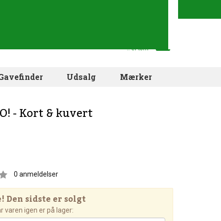
Din indkøbskurv
.. er tom
Gavefinder
Udsalg
Mærker
 - Kort & kuvert
0
anmeldelser
 Den sidste er solgt
 varen igen er på lager: