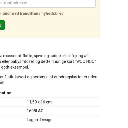
tilbud med Bandittens nyhedsbrev
vi masser af flotte, sjove og søde kort til fejring af
 eller babys fødsel, og dette finurlige kort "WOO HOO"
t godt eksempel.
er 1 stk. kuvert og bemærk, at erindringskortet er uden
et!
mation
11,50 x 16 cm
1608LAG
Lagom Design