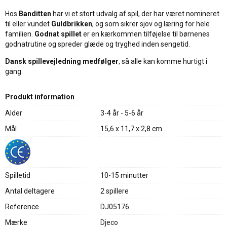
Hos
Banditten
har vi et stort udvalg af spil, der har været nomineret
til eller vundet
Guldbrikken
, og som sikrer sjov og læring for hele
familien.
Godnat spillet
er en kærkommen tilføjelse til børnenes
godnatrutine og spreder glæde og tryghed inden sengetid.
Dansk spillevejledning medfølger
, så alle kan komme hurtigt i
gang.
Produkt information
Alder
3-4 år - 5-6 år
Mål
15,6 x 11,7 x 2,8 cm.
Spilletid
10-15 minutter
Antal deltagere
2 spillere
Reference
DJ05176
Mærke
Djeco