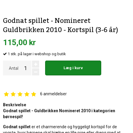
Godnat spillet - Nomineret
Guldbrikken 2010 - Kortspil (3-6 år)
115,00 kr
1
stk.
på lager i webshop og butik
Læg i kurv
Antal
6
anmeldelser
Beskrivelse
Godnat spillet - Guldbrikken Nomineret 2010 i kategorien
børnespil!
Godnat spillet
er et charmerende og hyggeligt kortspil for de
yngste, hvor børnene skal hjælpe en lille pige eller dreng med at