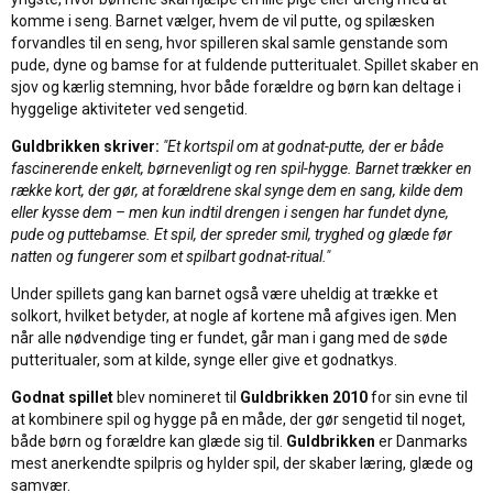
komme i seng. Barnet vælger, hvem de vil putte, og spilæsken
forvandles til en seng, hvor spilleren skal samle genstande som
pude, dyne og bamse for at fuldende putteritualet. Spillet skaber en
sjov og kærlig stemning, hvor både forældre og børn kan deltage i
hyggelige aktiviteter ved sengetid.
Guldbrikken skriver:
"Et kortspil om at godnat-putte, der er både
fascinerende enkelt, børnevenligt og ren spil-hygge. Barnet trækker en
række kort, der gør, at forældrene skal synge dem en sang, kilde dem
eller kysse dem – men kun indtil drengen i sengen har fundet dyne,
pude og puttebamse. Et spil, der spreder smil, tryghed og glæde før
natten og fungerer som et spilbart godnat-ritual."
Under spillets gang kan barnet også være uheldig at trække et
solkort, hvilket betyder, at nogle af kortene må afgives igen. Men
når alle nødvendige ting er fundet, går man i gang med de søde
putteritualer, som at kilde, synge eller give et godnatkys.
Godnat spillet
blev nomineret til
Guldbrikken 2010
for sin evne til
at kombinere spil og hygge på en måde, der gør sengetid til noget,
både børn og forældre kan glæde sig til.
Guldbrikken
er Danmarks
mest anerkendte spilpris og hylder spil, der skaber læring, glæde og
samvær.