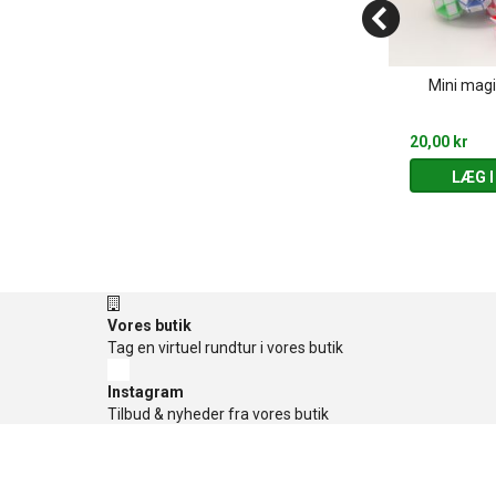
d glimmer &
I rummet - Selvlysende
Mini magi
emagneter 15
tatoveringer
.
39,95 kr
20,00 kr
 KURV
LÆG I KURV
LÆG I
Vores butik
Tag en virtuel rundtur i vores butik
Instagram
Tilbud & nyheder fra vores butik
Facebook
Tilbud og konkurrencer