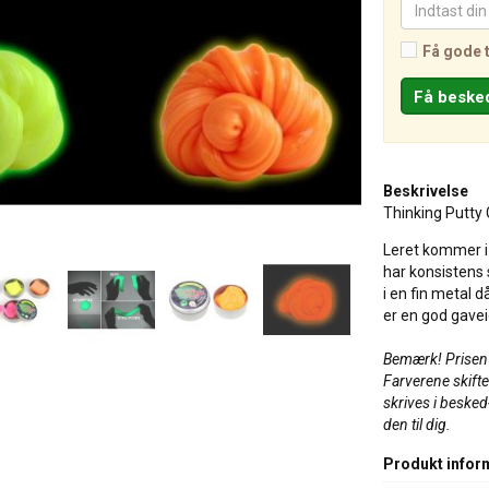
Få gode 
Beskrivelse
Thinking Putty G
Leret kommer i f
har konsistens
i en fin metal 
er en god gavei
Bemærk! Prisen e
Farverene skifte
skrives i besked-
den til dig.
Produkt infor