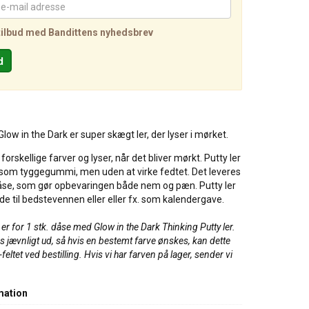
tilbud med Bandittens nyhedsbrev
low in the Dark er super skægt ler, der lyser i mørket.
orskellige farver og lyser, når det bliver mørkt. Putty ler
 som tyggegummi, men uden at virke fedtet. Det leveres
dåse, som gør opbevaringen både nem og pæn. Putty ler
de til bedstevennen eller eller fx. som kalendergave.
r for 1 stk. dåse med Glow in the Dark Thinking Putty ler.
s jævnligt ud, så hvis en bestemt farve ønskes, kan dette
feltet ved bestilling. Hvis vi har farven på lager, sender vi
mation