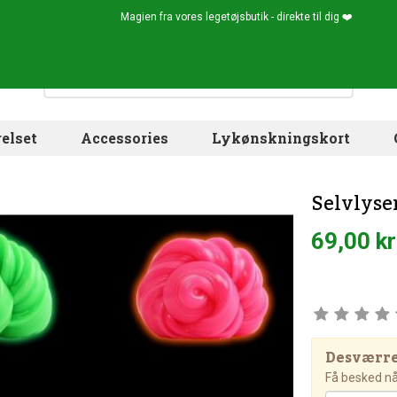
Magien fra vores legetøjsbutik - direkte til dig ❤️
elset
Accessories
Lykønskningskort
Selvlyse
69,00 kr
Desværre!
Få besked når