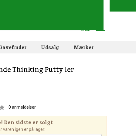
Din indkøbskurv
.. er tom
Gavefinder
Udsalg
Mærker
nde Thinking Putty ler
0
anmeldelser
 Den sidste er solgt
 varen igen er på lager: