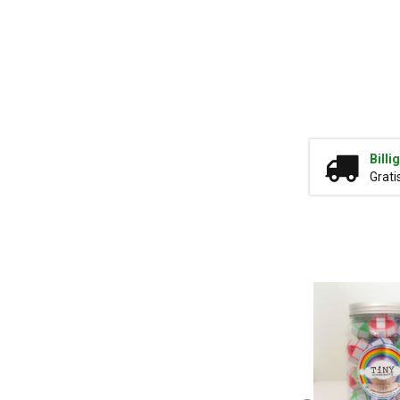
Billi
Grati