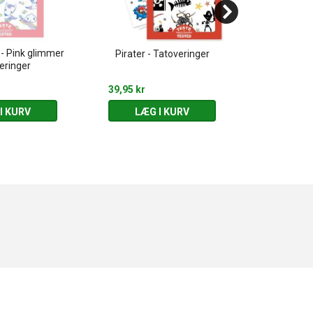
 - Pink glimmer
Monster 
Pirater - Tatoveringer
eringer
Forskel
39,95 kr
10,00 kr
I KURV
LÆG I KURV
LÆG