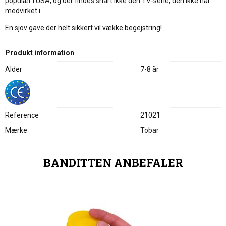
populær i USA, og der findes snart ikke den TV-serie, den ikke har
medvirket i.
En sjov gave der helt sikkert vil vække begejstring!
Produkt information
Alder
7-8 år
Reference
21021
Mærke
Tobar
BANDITTEN ANBEFALER