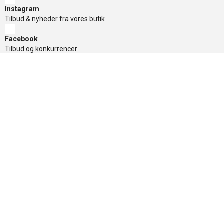
Instagram
Tilbud & nyheder fra vores butik
Facebook
Tilbud og konkurrencer
TikTok
Tilbud og konkurrencer
Nyhedsbrev
Få de gode tilbud først, tilmeld dig her
Sikker betaling
Nyttige links
»
Tilbud
»
Nyheder
»
Kontakt os
»
Mærker
»
Levering
»
Handelsbetingelser
»
Om Banditten