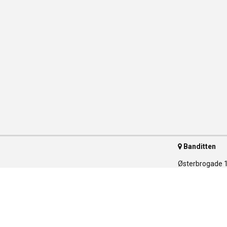
Banditten
Østerbrogade 
2100 Københav
Telefon 35 55 
ser