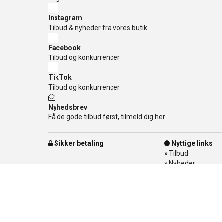
Instagram
Tilbud & nyheder fra vores butik
Facebook
Tilbud og konkurrencer
TikTok
Tilbud og konkurrencer
Nyhedsbrev
Få de gode tilbud først, tilmeld dig her
Sikker betaling
Nyttige links
»
Tilbud
»
Nyheder
»
Kontakt os
»
Mærker
»
Levering
»
Handelsbetingel
»
Om Banditten