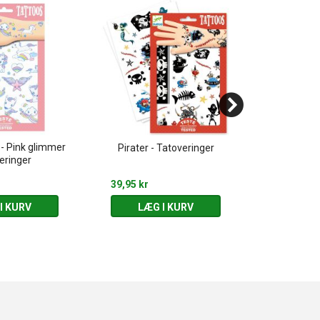
 - Pink glimmer
Monster 
Pirater - Tatoveringer
eringer
Forskel
39,95 kr
10,00 kr
I KURV
LÆG I KURV
LÆG