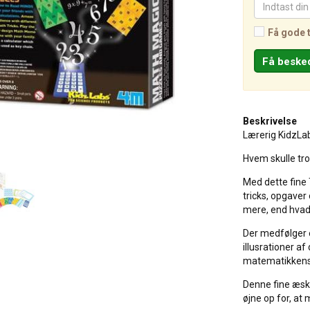
Få gode 
Beskrivelse
Lærerig KidzLab
Hvem skulle tr
Med dette fine
tricks, opgaver
mere, end hvad 
Der medfølger e
illusrationer a
matematikkens
Denne fine æske 
øjne op for, a