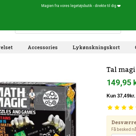
Magien fra vores legetøjsbutik - direkte til dig ❤️
elset
Accessories
Lykønskningskort
Tal magi
149,95 
Desværre!
Få besked når