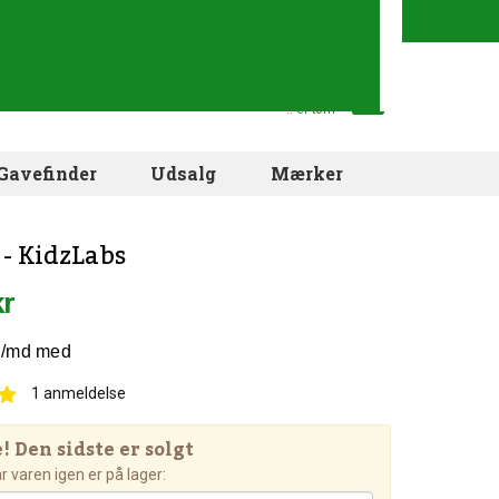
Din indkøbskurv
.. er tom
Gavefinder
Udsalg
Mærker
 - KidzLabs
kr
1
anmeldelse
 Den sidste er solgt
 varen igen er på lager: