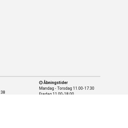
Åbningstider
Mandag - Torsdag
11.00-17.30
138
Fredag
11.00-18.00
n Ø
Lørdag
10.00-15.00
28 08
Søndag
LUKKET