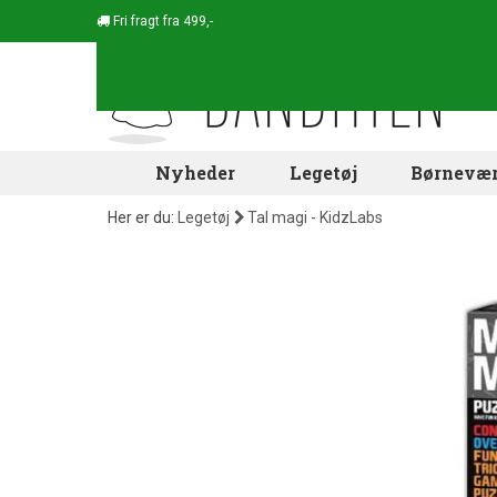
Fri fragt fra 499,-
Nyheder
Legetøj
Børnevær
Her er du:
Legetøj
Tal magi - KidzLabs