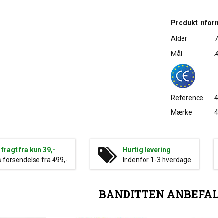
Produkt infor
Alder
7
Mål
Æ
Reference
Mærke
4
g fragt fra kun 39,-
Hurtig levering
s forsendelse fra 499,-
Indenfor 1-3 hverdage
BANDITTEN ANBEFA