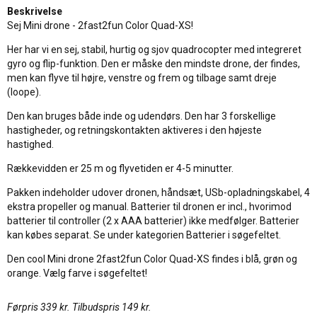
Beskrivelse
Sej Mini drone - 2fast2fun Color Quad-XS!
Her har vi en sej, stabil, hurtig og sjov quadrocopter med integreret
gyro og flip-funktion. Den er måske den mindste drone, der findes,
men kan flyve til højre, venstre og frem og tilbage samt dreje
(loope).
Den kan bruges både inde og udendørs. Den har 3 forskellige
hastigheder, og retningskontakten aktiveres i den højeste
hastighed.
Rækkevidden er 25 m og flyvetiden er 4-5 minutter.
Pakken indeholder udover dronen, håndsæt, USb-opladningskabel, 4
ekstra propeller og manual. Batterier til dronen er incl., hvorimod
batterier til controller (2 x AAA batterier) ikke medfølger. Batterier
kan købes separat. Se under kategorien Batterier i søgefeltet.
Den cool Mini drone 2fast2fun Color Quad-XS findes i blå, grøn og
orange. Vælg farve i søgefeltet!
Førpris 339 kr. Tilbudspris 149 kr.