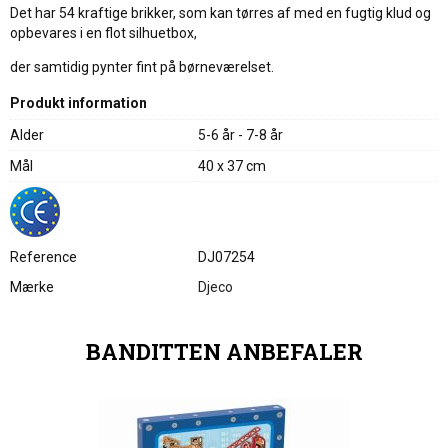
Det har 54 kraftige brikker, som kan tørres af med en fugtig klud og
opbevares i en flot silhuetbox,
der samtidig pynter fint på børneværelset.
Produkt information
Alder
5-6 år - 7-8 år
Mål
40 x 37 cm
Reference
DJ07254
Mærke
Djeco
BANDITTEN ANBEFALER