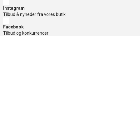
Instagram
Tilbud & nyheder fra vores butik
Facebook
Tilbud og konkurrencer
TikTok
Tilbud og konkurrencer
Nyhedsbrev
Få de gode tilbud først, tilmeld dig her
Sikker betaling
Nyttige links
»
Tilbud
»
Nyheder
»
Kontakt os
»
Mærker
»
Levering
»
Handelsbetingelser
»
Om Banditten