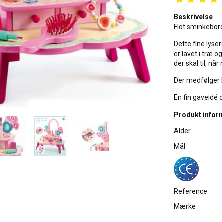
Beskrivelse
Flot sminkebord
Dette fine lys
er lavet i træ og
der skal til, n
Der medfølger l
En fin gaveidé d
Produkt infor
Alder
Mål
Reference
Mærke