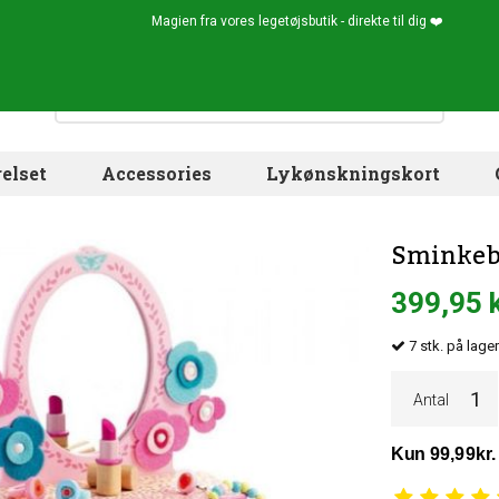
Magien fra vores legetøjsbutik - direkte til dig ❤️
elset
Accessories
Lykønskningskort
Sminkebo
399,95 
7
stk.
på lager
Antal