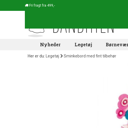
Fri fragt fra 499,-
Nyheder
Legetøj
Børnevær
Her er du:
Legetøj
Sminkebord med fint tilbehør