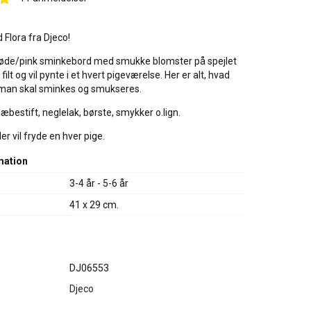
 Flora fra Djeco!
erøde/pink sminkebord med smukke blomster på spejlet
 filt og vil pynte i et hvert pigeværelse. Her er alt, hvad
år man skal sminkes og smukseres.
æbestift, neglelak, børste, smykker o.lign.
er vil fryde en hver pige.
mation
3-4 år - 5-6 år
41 x 29 cm.
DJ06553
Djeco