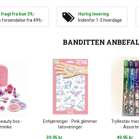
g fragt fra kun 39,-
Hurtig levering
s forsendelse fra 499,-
Indenfor 1-3 hverdage
BANDITTEN ANBEFA
beauty box -
Enhjørninger - Pink glimmer
Tryllestav me
minke
tatoveringer
- Assorte
39,95 kr
49,95 kr