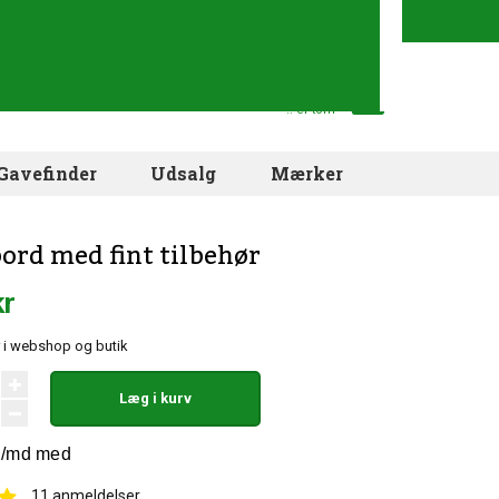
Din indkøbskurv
.. er tom
Gavefinder
Udsalg
Mærker
rd med fint tilbehør
kr
 i webshop og butik
Læg i kurv
11
anmeldelser