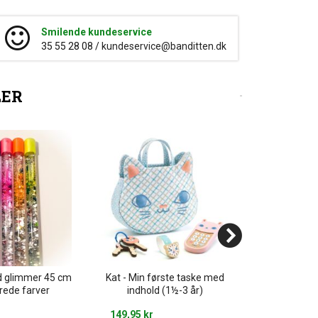
Smilende kundeservice
35 55 28 08 /
kundeservice@banditten.dk
LER
d glimmer 45 cm
Kat - Min første taske med
Make-up pen
rede farver
indhold (1½-3 år)
Smink
149,95 kr
85,00 kr