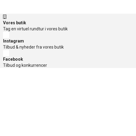
Vores butik
Tag en virtuel rundtur i vores butik
Instagram
Tilbud & nyheder fra vores butik
Facebook
Tilbud og konkurrencer
TikTok
Tilbud og konkurrencer
Nyhedsbrev
Få de gode tilbud først, tilmeld dig her
Sikker betaling
Nyttige links
»
Tilbud