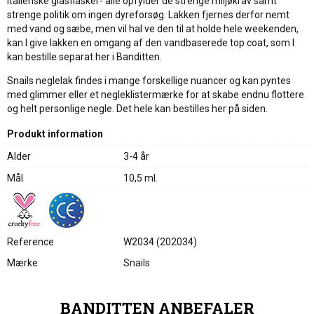
italienske glasflasker- alle opfylder de strenge miljøkrav samt
strenge politik om ingen dyreforsøg. Lakken fjernes derfor nemt
med vand og sæbe, men vil haI ve den til at holde hele weekenden,
kan I give lakken en omgang af den vandbaserede top coat, som I
kan bestille separat her i Banditten.
Snails neglelak findes i mange forskellige nuancer og kan pyntes
med glimmer eller et negleklistermærke for at skabe endnu flottere
og helt personlige negle. Det hele kan bestilles her på siden.
Produkt information
Alder
3-4 år
Mål
10,5 ml.
Reference
W2034 (202034)
Mærke
Snails
BANDITTEN ANBEFALER