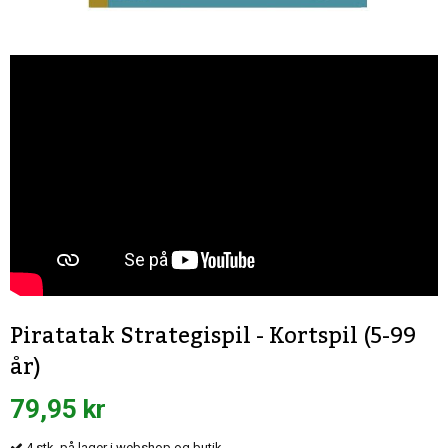
Piratatak Strategispil - Kortspil (5-99
år)
79,95 kr
4
stk.
på lager i webshop og butik