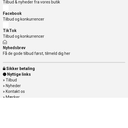
Tilbud & nyheder fra vores butik
Facebook
Tilbud og konkurrencer
TikTok
Tilbud og konkurrencer
Nyhedsbrev
Få de gode tilbud først, tilmeld dig her
Sikker betaling
Nyttige links
»
Tilbud
»
Nyheder
»
Kontakt os
»
Mærker
»
Levering
»
Handelsbetingelser
»
Om Banditten
»
Returnering af varer
»
Spor din ordre