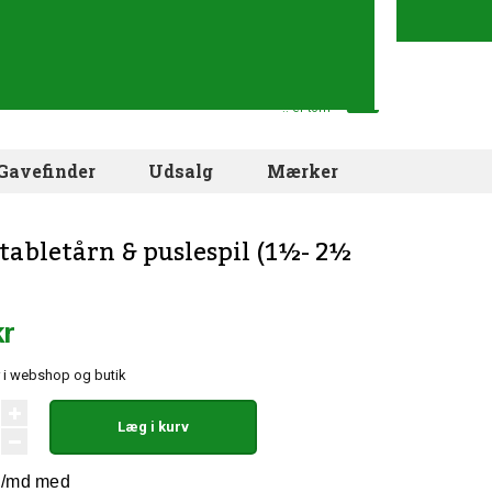
Din indkøbskurv
.. er tom
Gavefinder
Udsalg
Mærker
Stabletårn & puslespil (1½- 2½
kr
r i webshop og butik
Læg i kurv