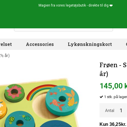
Magien fra vores legetøjsbutik - direkte til dig ❤️
elset
Accessories
Lykønskningskort
2½ år)
Frøen - 
år)
145,00 
1
stk.
på lage
Antal