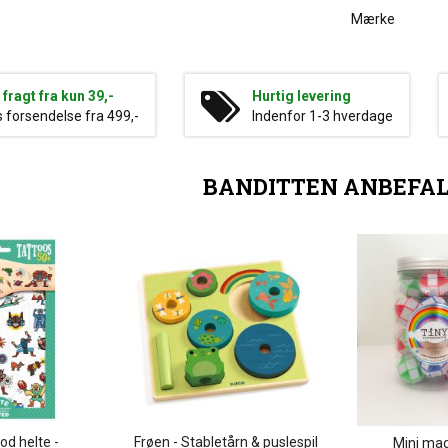
Mærke
g fragt fra kun 39,-
Hurtig levering
s forsendelse fra 499,-
Indenfor 1-3 hverdage
BANDITTEN ANBEFA
d helte -
Frøen - Stabletårn & puslespil
Mini mag