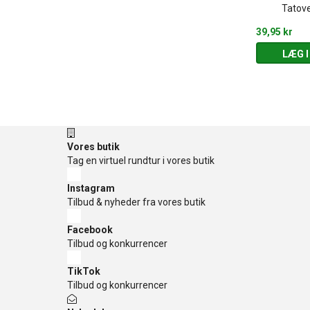
Tatove
20,00 kr
39,95 kr
 KURV
LÆG I KURV
LÆG I
Vores butik
Tag en virtuel rundtur i vores butik
Instagram
Tilbud & nyheder fra vores butik
Facebook
Tilbud og konkurrencer
TikTok
Tilbud og konkurrencer