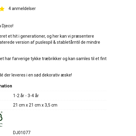
4
anmeldelser
a Djeco!
æret et hit i generationer, og her kan vi præsentere
terede version af puslespil & stabletårntil de mindre
et har farverige tykke træbrikker og kan samles til et fint
é der leveres i en sød dekorativ æske!
mation
1-2 år - 3-4 år
21 cm x 21 cm x 3,5 cm
DJ01077