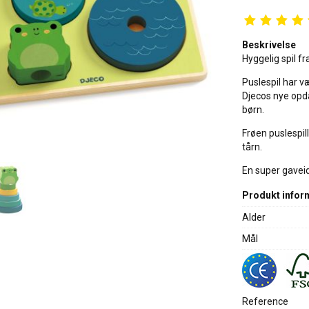
Beskrivelse
Hyggelig spil fr
Puslespil har v
Djecos nye opda
børn.
Frøen puslespill
tårn.
En super gaveid
Produkt infor
Alder
Mål
Reference