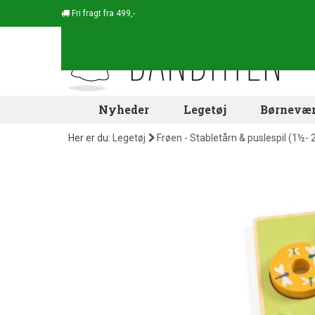
Fri fragt fra 499,-
Nyheder
Legetøj
Børnevær
Her er du:
Legetøj
Frøen - Stabletårn & puslespil (1½- 