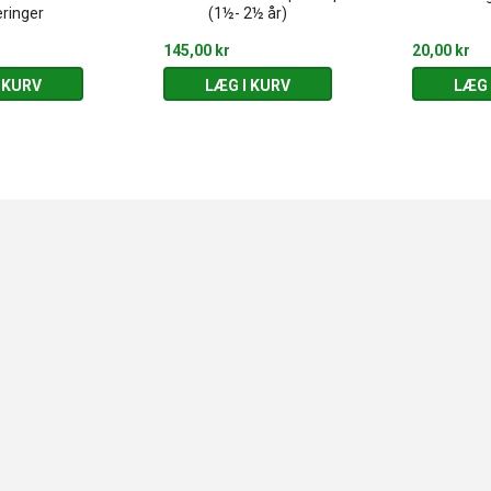
ringer
(1½- 2½ år)
145,00 kr
20,00 kr
 KURV
LÆG I KURV
LÆG 