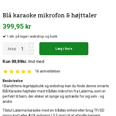
Blå karaoke mikrofon & højttaler
399,95 kr
1
stk.
på lager i webshop og butik
Læg i kurv
Antal
16
anmeldelser
Beskrivelse
I Bandittens legetøjsbutik og webshop kan du finde denne smarte
Blå Karaoke højttaler med trådløs mikrofon fra Lalarma, som er
perfekt til børn, der elsker at synge og optræde for sig selv - og
andre.
Tilslut Lalarma karaoke med en trådløs enhed eller brug TF/SD
micro-kort eller AUX-indgang ( 3.5 mm) til at afspille barnets