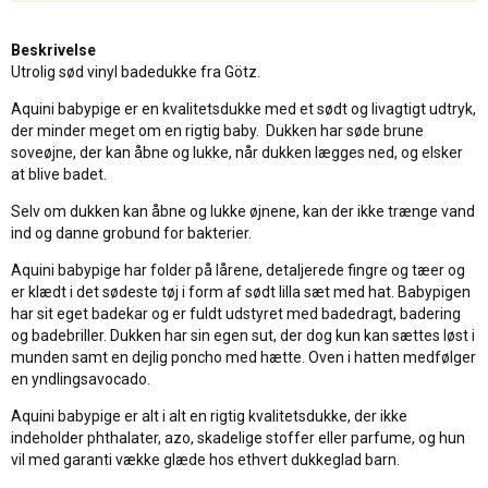
Beskrivelse
Utrolig sød vinyl badedukke fra Götz.
Aquini babypige er en kvalitetsdukke med et sødt og livagtigt udtryk,
der minder meget om en rigtig baby. Dukken har søde brune
soveøjne, der kan åbne og lukke, når dukken lægges ned, og elsker
at blive badet.
Selv om dukken kan åbne og lukke øjnene, kan der ikke trænge vand
ind og danne grobund for bakterier.
Aquini babypige har folder på lårene, detaljerede fingre og tæer og
er klædt i det sødeste tøj i form af sødt lilla sæt med hat. Babypigen
har sit eget badekar og er fuldt udstyret med badedragt, badering
og badebriller. Dukken har sin egen sut, der dog kun kan sættes løst i
munden samt en dejlig poncho med hætte. Oven i hatten medfølger
en yndlingsavocado.
Aquini babypige er alt i alt en rigtig kvalitetsdukke, der ikke
indeholder phthalater, azo, skadelige stoffer eller parfume, og hun
vil med garanti vække glæde hos ethvert dukkeglad barn.