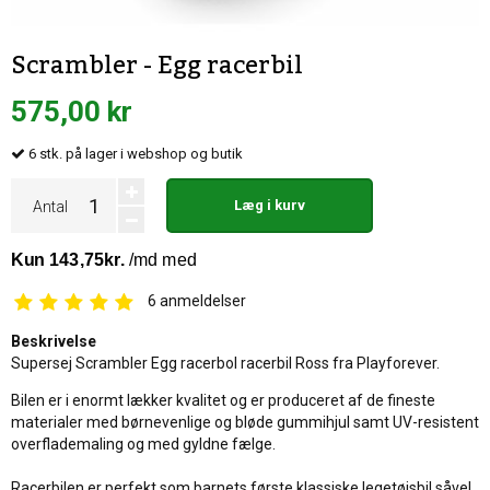
Scrambler - Egg racerbil
575,00 kr
6
stk.
på lager i webshop og butik
Læg i kurv
Antal
6
anmeldelser
Beskrivelse
Supersej Scrambler Egg racerbol racerbil Ross fra Playforever.
Bilen er i enormt lækker kvalitet og er produceret af de fineste
materialer med børnevenlige og bløde gummihjul samt UV-resistent
overflademaling og med gyldne fælge.
Racerbilen er perfekt som barnets første klassiske legetøjsbil såvel