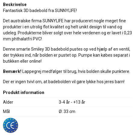
Beskrivelse
Fantastisk 3D badebold fra SUNNYLIFE!
Det australske firma SUNNYLIFE har produceret nogle meget fine
produkter i en utrolig flot kvalitet og helt unikt design til vand og
udeleg. Produkterne bliver solgt over hele verdenen og er lavet i 0,23
mm phthalatfri PVC!
Denne smarte Smiley 3D badebold pustes op ved hjælp af en ventil,
der trykkes ind, når bolden er pustet op. Pumpe kan købes separat i
butikken eller online!
Bemærk!
Lappegrej medfølger til brug, hvis bolden skulle punktere.
Der er ingen tvivl om, at badebolden vil gøre lykke hos jeres barn!
Produkt information
Alder
3-4 år - +13 år
Mål
Ø: 33 cm