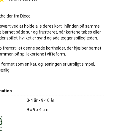
tholder fra Djeco.
 svært ved at holde alle deres kort i hånden på samme
re barnet både sur og frustreret, når kortene tabes eller
der spillet, hvilket er synd og ødelægger spilleglæden.
o fremstillet denne søde kortholder, der hjælper barnet
ammen på spillekortene i vifteform.
 formet som en kat, og løsningen er utroligt simpel,
ærlig.
mation
3-4 år - 9-10 år
9 x 9 x 4 cm.