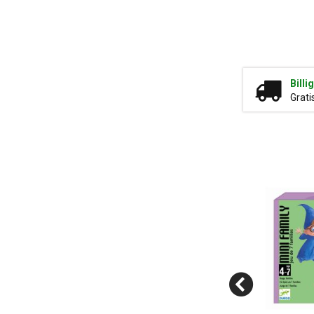
Billi
Grati