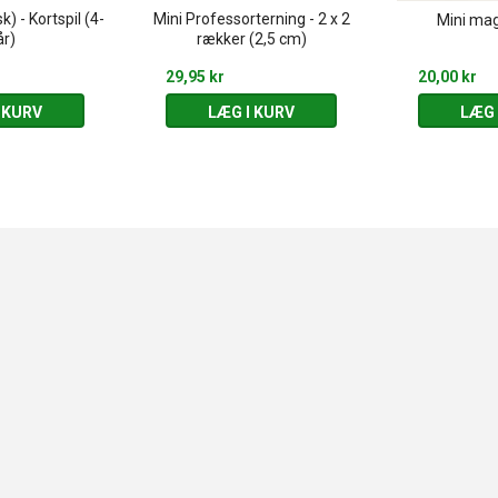
k) - Kortspil (4-
Mini Professorterning - 2 x 2
Mini mag
år)
rækker (2,5 cm)
29,95 kr
20,00 kr
 KURV
LÆG I KURV
LÆG 