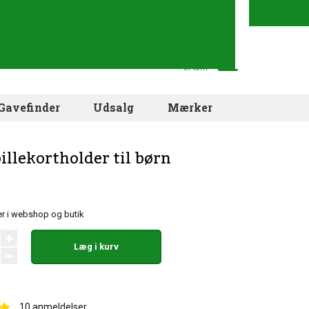
Din indkøbskurv
.. er tom
Gavefinder
Udsalg
Mærker
illekortholder til børn
r i webshop og butik
Læg i kurv
10
anmeldelser