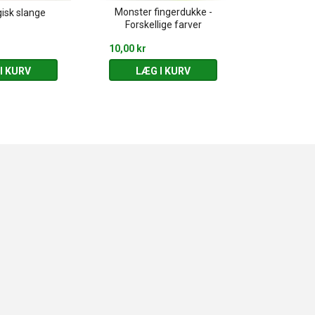
Monster fingerdukke -
isk slange
Klar blyan
Forskellige farver
10,00 kr
20,00 kr
I KURV
LÆG I KURV
LÆG