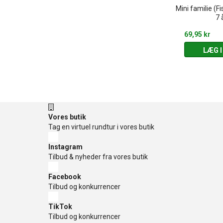
æde - Retro slik
Mini familie (Fis
Smart spillekortholder til børn
elburg
7 
49,95 kr
69,95 kr
 KURV
LÆG I KURV
LÆG I
Vores butik
Tag en virtuel rundtur i vores butik
Instagram
Tilbud & nyheder fra vores butik
Facebook
Tilbud og konkurrencer
TikTok
Tilbud og konkurrencer