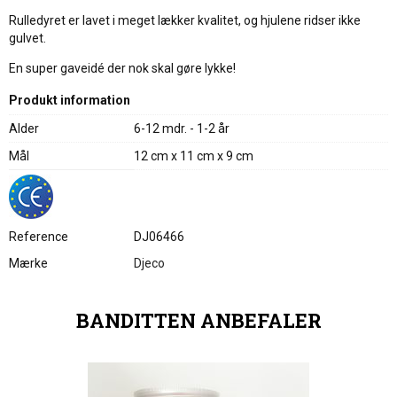
Rulledyret er lavet i meget lækker kvalitet, og hjulene ridser ikke
gulvet.
En super gaveidé der nok skal gøre lykke!
Produkt information
Alder
6-12 mdr. - 1-2 år
Mål
12 cm x 11 cm x 9 cm
Reference
DJ06466
Mærke
Djeco
BANDITTEN ANBEFALER