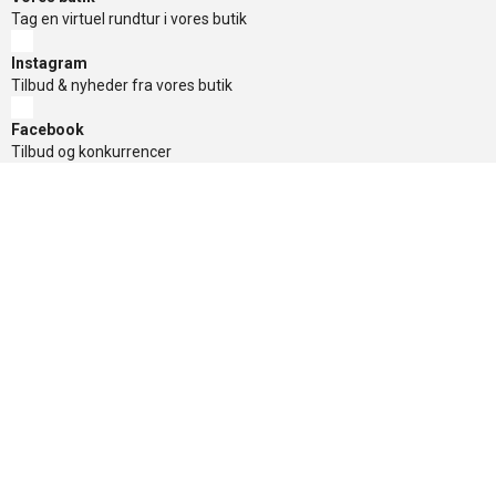
Tag en virtuel rundtur i vores butik
Instagram
Tilbud & nyheder fra vores butik
Facebook
Tilbud og konkurrencer
TikTok
Tilbud og konkurrencer
Nyhedsbrev
Få de gode tilbud først, tilmeld dig her
Sikker betaling
Nyttige links
»
Tilbud
»
Nyheder
»
Kontakt os
»
Mærker
»
Levering