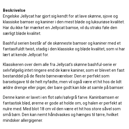
Beskrivelse
Engelske Jellycat har gjort sig kendt for at lave skønne, sjove og
klassiske bamser og kaniner i den mest bløde og luksuriøse kvalitet.
Har du ikke før mærket en Jellycat bamse, vil du straks føle den
særligt bløde kvalitet.
Bashful serien består af de skønneste bamser og kaniner med et
fantasifuldt twist, stadig i den klassiske og bløde kvalitet, som vi har
lært at kende Jellycat for.
Klassikeren over dem alle fra Jellycat's skønne bashful-serie er
selvfølgelig intet ringere end de kære kaniner, som er blevet en fast
bestanddel på de fleste børneværelser. Den er perfekt som
barselsgave til de helt nyfødte, men vil også være et hit hos de lidt
ældre drenge eller piger, der bare godt kan lide at samle på bamser.
Denne kanin er lavet i en flot sølv/sølvgrå farve. Kaninbamsen er
fantastisk blød, ørerne er gode at holde om, og halen er perfekt at
nulre med. Med blot 18 cm vil den være et hit hos store såvel som
små børn. Den kan nemt håndvaskes og hænges til tørre, hvilket
mindsker allergigener.