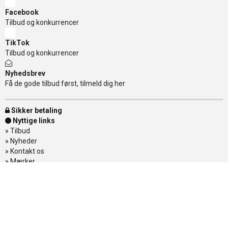
Facebook
Tilbud og konkurrencer
TikTok
Tilbud og konkurrencer
Nyhedsbrev
Få de gode tilbud først, tilmeld dig her
Sikker betaling
Nyttige links
»
Tilbud
»
Nyheder
»
Kontakt os
»
Mærker
»
Levering
»
Handelsbetingelser
»
Om Banditten
»
Returnering af varer
»
Spor din ordre