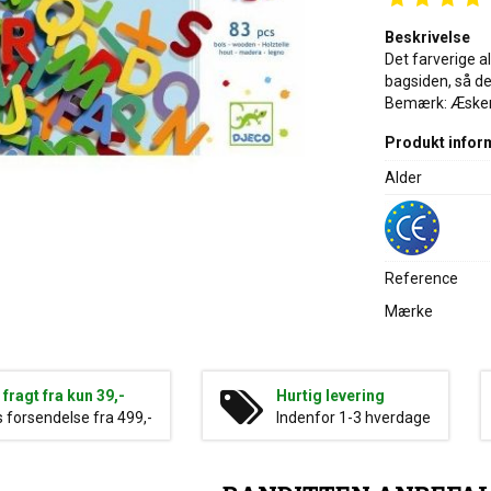
Beskrivelse
Det farverige a
bagsiden, så de
Bemærk: Æsken 
Produkt infor
Alder
Reference
Mærke
g fragt fra kun 39,-
Hurtig levering
s forsendelse fra 499,-
Indenfor 1-3 hverdage