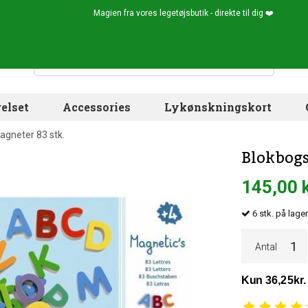
Magien fra vores legetøjsbutik - direkte til dig ❤️
elset
Accessories
Lykønskningskort
agneter 83 stk.
Blokbogs
145,00 
6
stk.
på lager
Antal