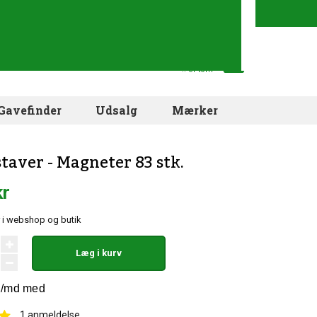
Din indkøbskurv
.. er tom
Gavefinder
Udsalg
Mærker
taver - Magneter 83 stk.
kr
 i webshop og butik
Læg i kurv
1
anmeldelse