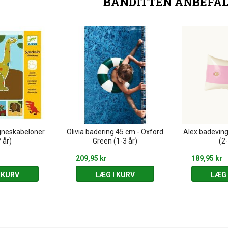
BANDITTEN ANBEFA
gneskabeloner
Olivia badering 45 cm - Oxford
Alex badevin
 år)
Green (1-3 år)
(2-
209,95 kr
189,95 kr
 KURV
LÆG I KURV
LÆG 