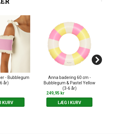
LER
ger - Bubblegum
Anna badering 60 cm -
Dragefan
6 år)
Bubblegum & Pastel Yellow
(3-6 år)
249,95 kr
145,00 kr
I KURV
LÆG I KURV
LÆG