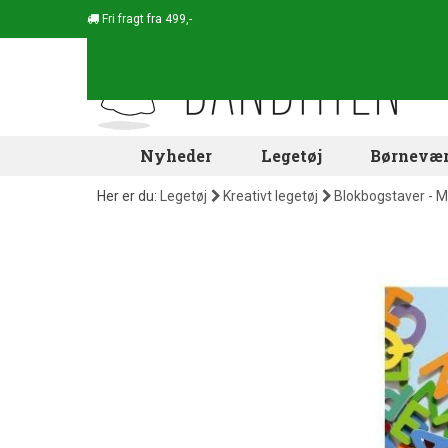
Fri fragt fra 499,-
Nyheder
Legetøj
Børnevær
Her er du:
Legetøj
Kreativt legetøj
Blokbogstaver - M