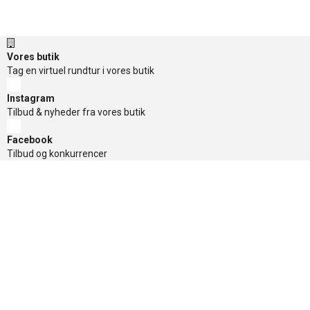
Vores butik
Tag en virtuel rundtur i vores butik
Instagram
Tilbud & nyheder fra vores butik
Facebook
Tilbud og konkurrencer
TikTok
Tilbud og konkurrencer
Nyhedsbrev
Få de gode tilbud først, tilmeld dig her
Sikker betaling
Nyttige links
»
Tilbud