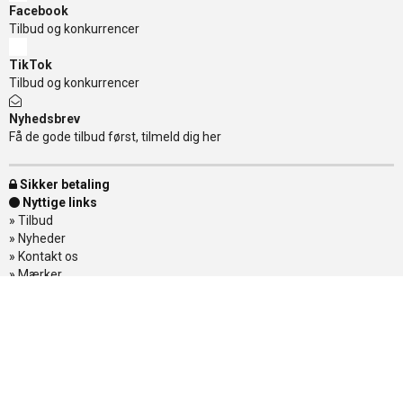
Facebook
Tilbud og konkurrencer
TikTok
Tilbud og konkurrencer
Nyhedsbrev
Få de gode tilbud først, tilmeld dig her
Sikker betaling
Nyttige links
»
Tilbud
»
Nyheder
»
Kontakt os
»
Mærker
»
Levering
»
Handelsbetingelser
»
Om Banditten
»
Returnering af varer
»
Spor din ordre
Banditten
Åbningstider