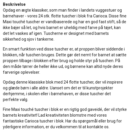
Beskrivelse
Opdag en ægte klassiker, som man finder i landets vuggestuer og
børnehaver - vores 24 stk. flotte tuscher i blok fra Carioca. Disse fine
Maxi touché tuscher er vandbaserede og har en god fast stift, så de
ikke bøjer så let, og hvis barnet er uheldig med farve på tøjet, kan
det let vaskes af igen. Tuscherne er designet med barnets
sikkerhed og sjov i tankerne.
En smart funktion ved disse tuscher er, at proppen bliver siddende i
blokken, når tuschen bruges. Dette gør det nemt for barnet at sætte
proppen tilbage i blokken efter brug og holde styr på tuschen. På
den måde tørrer de heller ikke ud, og børnene kan altid nyde deres
farverige oplevelser.
Opdag denne klassiske blok med 24 flotte tuscher, der vil inspirere
og glæde børn i alle aldre. Uanset om det er til kunstprojekter
derhjemme, i skolen eller i børnehaven, er disse tuscher det
perfekte valg.
Fine Maxi touché tuscher i blok er en rigtig god gaveidé, der vil styrke
barnets kreativitet! Lad kreativiteten blomstre med vores
fantastiske Carioca tuscher i blok. Har du spørgsmål eller brug for
yderligere information, er du velkommen til at kontakte os.