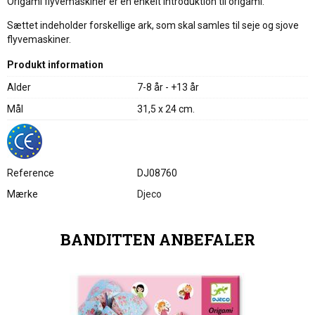
Origami flyvemaskiner er en enkelt introduktion til origami.
Sættet indeholder forskellige ark, som skal samles til seje og sjove
flyvemaskiner.
Produkt information
Alder
7-8 år - +13 år
Mål
31,5 x 24 cm.
Reference
DJ08760
Mærke
Djeco
BANDITTEN ANBEFALER