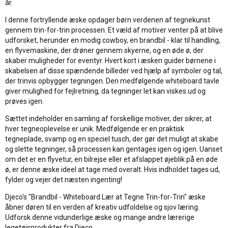
år.
I denne fortryllende æske opdager børn verdenen af tegnekunst
gennem trin-for-trin processen. Et væld af motiver venter på at blive
udforsket, herunder en modig cowboy, en brandbil - klar til handling,
en flyvemaskine, der drøner gennem skyerne, og en øde ø, der
skaber muligheder for eventyr. Hvert kort i æsken guider børnene i
skabelsen af disse spændende billeder ved hjælp af symboler og tal,
der trinvis opbygger tegningen. Den medfølgende whiteboard tavle
giver mulighed for fejlretning, da tegninger let kan viskes ud og
prøves igen.
Sættet indeholder en samling af forskellige motiver, der sikrer, at
hver tegneoplevelse er unik. Medfølgende er en praktisk
tegneplade, svamp og en speciel tusch, der gør det muligt at skabe
og slette tegninger, så processen kan gentages igen og igen. Uanset
om det er en flyvetur, en bilrejse eller et afslappet øjeblik på en øde
ø, er denne æske ideel at tage med overalt. Hvis indholdet tages ud,
fylder og vejer det næsten ingenting!
Djeco's "Brandbil - Whiteboard Lær at Tegne Trin-for-Trin" æske
åbner døren til en verden af kreativ udfoldelse og sjov læring.
Udforsk denne vidunderlige æske og mange andre lærerige
legetøjsprodukter fra Djeco.