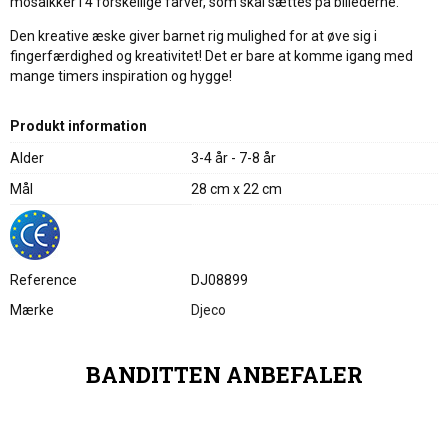
mosaikker i 4 forskellige farver, som skal sættes på billederne.
Den kreative æske giver barnet rig mulighed for at øve sig i
fingerfærdighed og kreativitet! Det er bare at komme igang med
mange timers inspiration og hygge!
Produkt information
Alder
3-4 år - 7-8 år
Mål
28 cm x 22 cm
Reference
DJ08899
Mærke
Djeco
BANDITTEN ANBEFALER