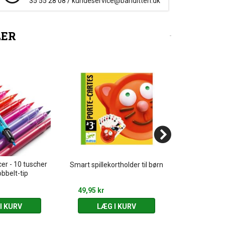
35 55 28 08 /
kundeservice@banditten.dk
LER
er - 10 tuscher
Tryllestav m
Smart spillekortholder til børn
bbelt-tip
- Assort
49,95 kr
49,95 kr
I KURV
LÆG I KURV
LÆG