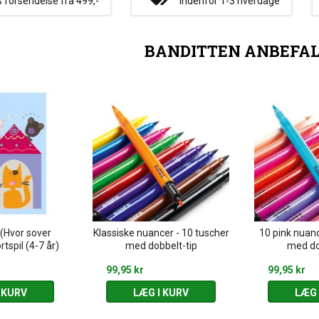
s forsendelse fra 499,-
Indenfor 1-3 hverdage
BANDITTEN ANBEFA
(Hvor sover
Klassiske nuancer - 10 tuscher
10 pink nuanc
rtspil (4-7 år)
med dobbelt-tip
med do
99,95 kr
99,95 kr
 KURV
LÆG I KURV
LÆG 