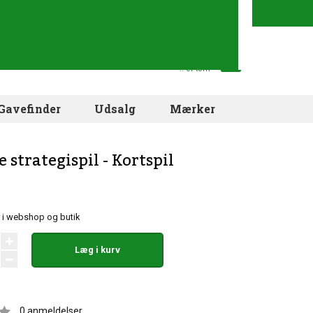
Din indkøbskurv
.. er tom
Gavefinder
Udsalg
Mærker
 strategispil - Kortspil
r i webshop og butik
Læg i kurv
0
anmeldelser