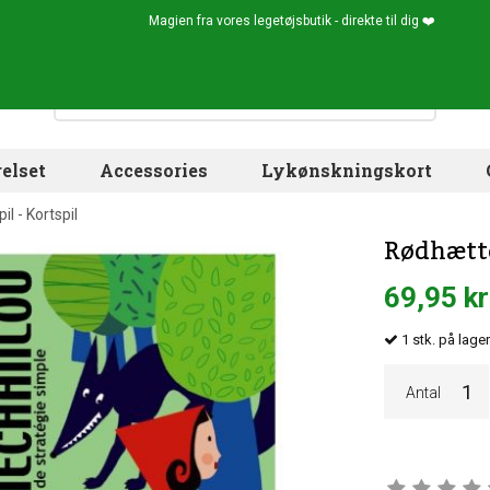
Magien fra vores legetøjsbutik - direkte til dig ❤️
elset
Accessories
Lykønskningskort
l - Kortspil
Rødhætte
69,95 kr
1
stk.
på lage
Antal