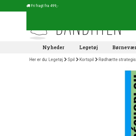
Fri fragt fra 499,-
Nyheder
Legetøj
Børnevær
Her er du:
Legetøj
Spil
Kortspil
Rødhætte strategispi