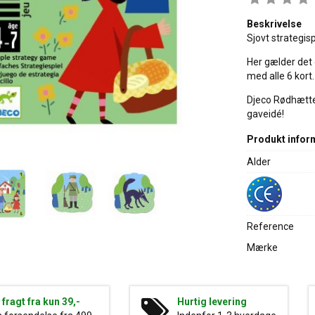
Beskrivelse
Sjovt strategisp
Her gælder det 
med alle 6 kort
Djeco Rødhætte k
gaveidé!
Produkt infor
Alder
Reference
Mærke
g fragt fra kun 39,-
Hurtig levering