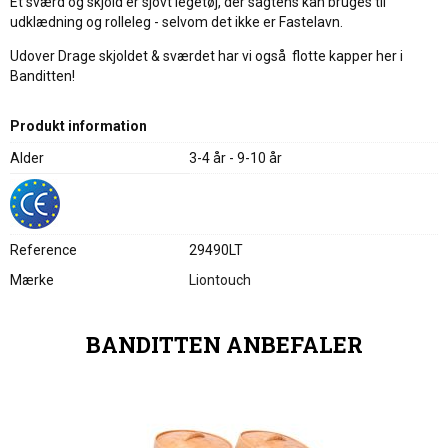
Et sværd og skjold er sjovt legetøj, der sagtens kan bruges til
udklædning og rolleleg - selvom det ikke er Fastelavn.
Udover Drage skjoldet & sværdet har vi også flotte kapper her i
Banditten!
Produkt information
Alder
3-4 år - 9-10 år
Reference
29490LT
Mærke
Liontouch
BANDITTEN ANBEFALER