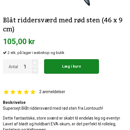
Blåt riddersværd med rød sten (46 x 9
cm)
105,00 kr
2
stk.
på lager i webshop og butik
Læg i kurv
Antal
2
anmeldelser
Beskrivelse
Supersejt Blåt riddersværd med rød sten fra Liontouch!
Dette fantastiske, store sværd er skabt til endeløs leg og eventyr.
Lavet af blødt og holdbart EVA-skum, er det perfekt til rolleleg,
fastelavn og Halloween.