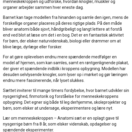
menneskekroppen og udforske, hvordan knogler, muskler og
organer arbejder sammen hver eneste dag.
Barnet kan tage modellen fra hinanden og samle den igen, mens de
forskellige organer placeres på deres rigtige plads. På den måde
bliver anatomi både sjovt, håndgribeligt og langt lettere at forstå
end ved blot at læse om det i en bog. Det er en fantastisk aktivitet
for børn, der elsker naturvidenskab, biologi eller drømmer om at
blive læge, dyrlæge eller forsker.
For at gøre oplevelsen endnu mere spændende medfølger en
model af hjernen, som kan samles, samt en røntgenlignende plakat,
der giver et spændende indblik i kroppens opbygning. Modellen har
desuden selvlysende knogler, som lyser op i mørket og gør læringen
endnu mere fascinerende, når lyset slukkes.
Sættet inviterer til mange timers fordybelse, hvor barnet udvikler sin
nysgerrighed, finmotorik og forståelse for menneskekroppens
opbygning. Det egner sig både til leg derhjemme, skoleprojekter og
børn, som elsker at undersøge, eksperimentere og lære nyt.
Lær om menneskekroppen – Anatomi sæt er en oplagt gave til
nysgerrige børn fra 8 år, som elsker videnskab, opdagelser og
spændende eksperimenter.