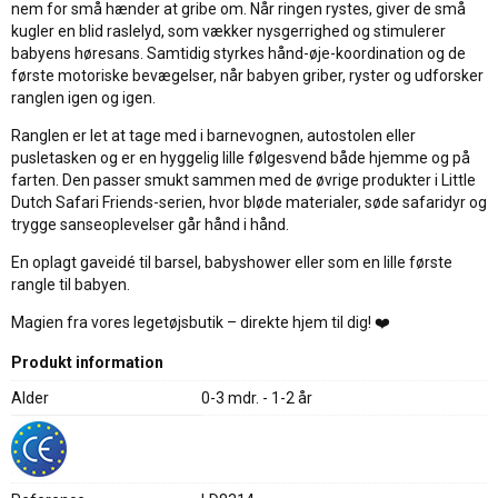
nem for små hænder at gribe om. Når ringen rystes, giver de små
kugler en blid raslelyd, som vækker nysgerrighed og stimulerer
babyens høresans. Samtidig styrkes hånd-øje-koordination og de
første motoriske bevægelser, når babyen griber, ryster og udforsker
ranglen igen og igen.
Ranglen er let at tage med i barnevognen, autostolen eller
pusletasken og er en hyggelig lille følgesvend både hjemme og på
farten. Den passer smukt sammen med de øvrige produkter i Little
Dutch Safari Friends-serien, hvor bløde materialer, søde safaridyr og
trygge sanseoplevelser går hånd i hånd.
En oplagt gaveidé til barsel, babyshower eller som en lille første
rangle til babyen.
Magien fra vores legetøjsbutik – direkte hjem til dig! ❤️
Produkt information
Alder
0-3 mdr. - 1-2 år