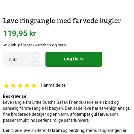
Løve ringrangle med farvede kugler
119,95 kr
2
stk.
på lager i webshop og butik
Læg i kurv
Antal
1
anmeldelse
Beskrivelse
Løve rangle fra Little Dutchs Safari Friends-serie er en blød og
sanselig første rangle til babyen. Den søde løve har et venligt ansigt,
fine broderede detaljer og en varm, afdæmpet gul farve, som
passer smukt ind i seriens rolige safariunivers.
Den bløde løve inviterer til kram og berøring, mens rangleringen er