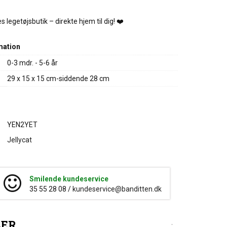
 legetøjsbutik – direkte hjem til dig! ❤️
mation
0-3 mdr. - 5-6 år
29 x 15 x 15 cm-siddende 28 cm
YEN2YET
Jellycat
Smilende kundeservice
35 55 28 08 /
kundeservice@banditten.dk
LER