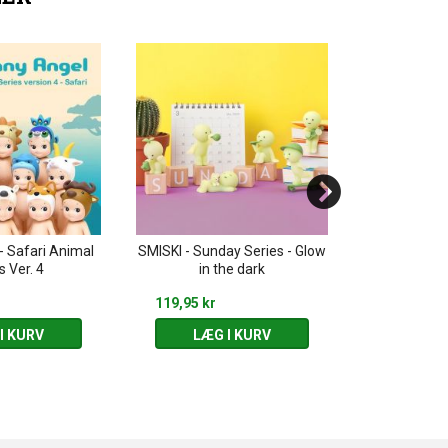
- Safari Animal
SMISKI - Sunday Series - Glow
SMISKI - Livin
s Ver. 4
in the dark
th
119,95 kr
119,95 kr
I KURV
LÆG I KURV
LÆG