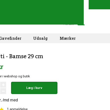
Din indkøbskurv
.. er tom
Gavefinder
Udsalg
Mærker
eti - Bamse 29 cm
kr
r i webshop og butik
Læg i kurv
1
anmeldelse