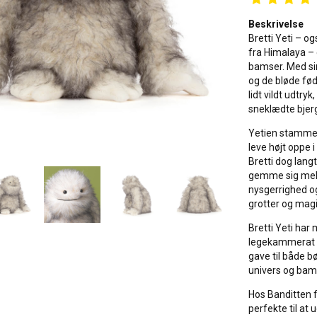
Beskrivelse
Bretti Yeti – 
fra Himalaya –
bamser. Med sin
og de bløde fød
lidt vildt udtry
sneklædte bjer
Yetien stammer
leve højt oppe 
Bretti dog langt
gemme sig mell
nysgerrighed og 
grotter og mag
Bretti Yeti ha
legekammerat o
gave til både b
univers og bam
Hos Banditten f
perfekte til at