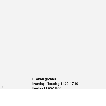
Åbningstider
Mandag - Torsdag
11.00-17.30
138
Fredag
11.00-18.00
n Ø
Lørdag
10.00-15.00
28 08
Søndag
LUKKET