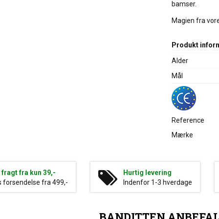
bamser.
Magien fra vores
Produkt infor
Alder
Mål
Reference
Mærke
g fragt fra kun 39,-
Hurtig levering
s forsendelse fra 499,-
Indenfor 1-3 hverdage
BANDITTEN ANBEFA