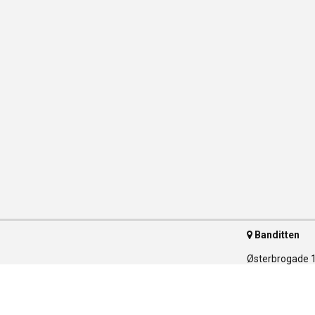
Banditten
Østerbrogade 
2100 Københav
Telefon 35 55 