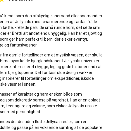
også kendt som den afskyelige snemand eller snemanden
 er en af Jellycats mest charmerende og fantasifulde
 tætte, krøllede pels, de små runde horn, det søde smil
der er Bretti alt andet end uhyggelig. Han har et sjovt og
k, som gør ham perfekt til børn, der elsker eventyr,
ge og fantasivæsner.
 fra gamle fortællinger om et mystisk væsen, der skulle
i Himalayas kolde bjerglandskaber. I Jellycats univers er
 mere interesseret i hygge, leg og gode historier end i at
em bjergtoppene. Det fantasifulde design vækker
inspirerer til fortællinger om ekspeditioner, iskolde
iske væsner i sneen.
r masser af karakter og ham er skøn både som
g som dekorativ bamse på værelset. Han er en oplagt
ørn, teenagere og voksne, som elsker Jellycats unikke
ser med personlighed.
indes der desuden flotte Jellycat-reoler, som er
 udstille og passe på en voksende samling af de populære