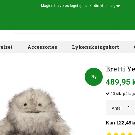
Magien fra vores legetøjsbutik - direkte til dig ❤️
elset
Accessories
Lykønskningskort
Bretti Y
Ny
489,95 
10
stk.
på lage
Antal