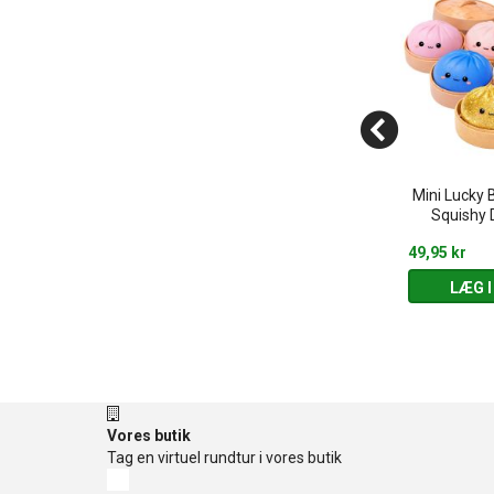
eries - Glow in
Velkendte dyr - Stiftmosaik
Mini Lucky 
ark
(3-5 år)
Squishy 
169,95 kr
49,95 kr
 KURV
LÆG I KURV
LÆG I
Vores butik
Tag en virtuel rundtur i vores butik