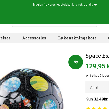
Magien fra vores legetøjsbutik - direkte til dig ❤️
elset
Accessories
Lykønskningskort
Space Ex
Ny
129,95 
1
stk.
på lage
Antal