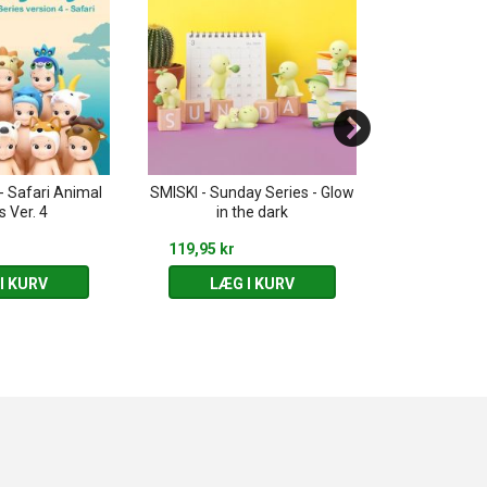
- Safari Animal
SMISKI - Sunday Series - Glow
SMISKI - Livin
s Ver. 4
in the dark
th
119,95 kr
119,95 kr
I KURV
LÆG I KURV
LÆG