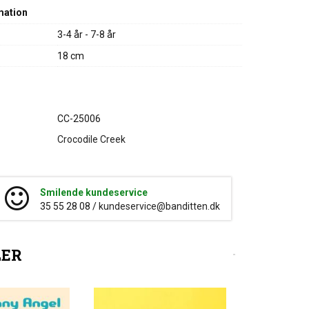
mation
3-4 år - 7-8 år
18 cm
CC-25006
Crocodile Creek
Smilende kundeservice
35 55 28 08 /
kundeservice@banditten.dk
LER