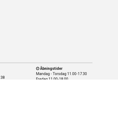
Åbningstider
Mandag - Torsdag
11.00-17.30
138
Fredag
11.00-18.00
n Ø
Lørdag
10.00-15.00
28 08
Søndag
LUKKET