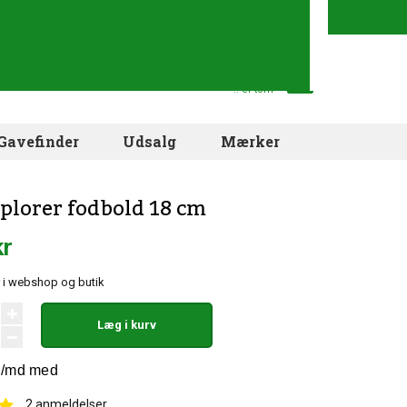
Din indkøbskurv
.. er tom
Gavefinder
Udsalg
Mærker
plorer fodbold 18 cm
kr
r i webshop og butik
Læg i kurv
2
anmeldelser