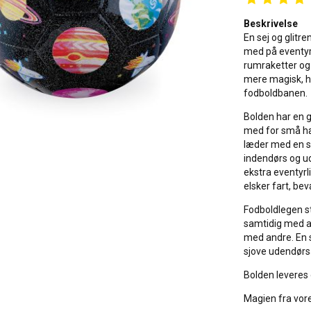
Beskrivelse
En sej og glitre
med på eventyr
rumraketter og 
mere magisk, hv
fodboldbanen.
Bolden har en go
med for små hæn
læder med en s
indendørs og ude
ekstra eventyrli
elsker fart, be
Fodboldlegen sty
samtidig med at
med andre. En s
sjove udendørsa
Bolden leveres 
Magien fra vores