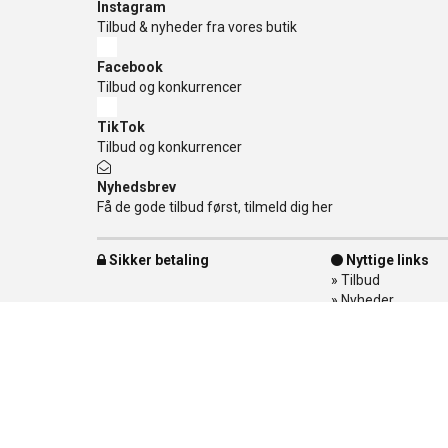
Instagram
Tilbud & nyheder fra vores butik
Facebook
Tilbud og konkurrencer
TikTok
Tilbud og konkurrencer
Nyhedsbrev
Få de gode tilbud først, tilmeld dig her
Sikker betaling
Nyttige links
»
Tilbud
»
Nyheder
»
Kontakt os
»
Mærker
»
Levering
»
Handelsbetingel
»
Om Banditten
»
Returnering af v
»
Spor din ordre