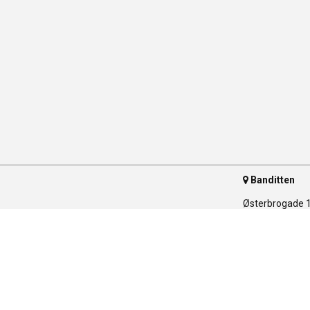
Banditten
Østerbrogade 
2100 Københav
Telefon 35 55 
ser
arer