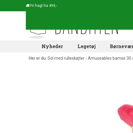
Fri fragt fra 499,-
Nyheder
Legetøj
Børnevær
Her er du:
Sol med rulleskøjter - Amuseables bamse 30