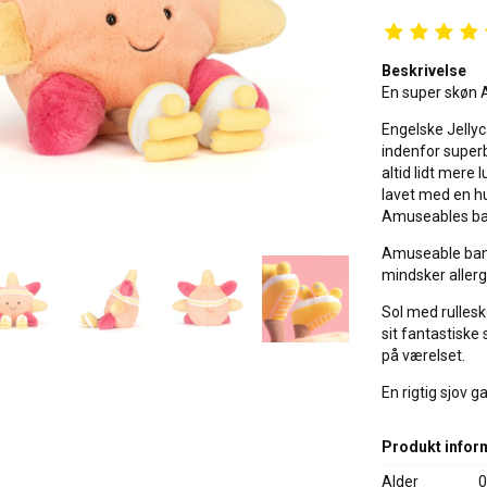
Beskrivelse
En super skøn 
Engelske Jellyc
indenfor superbl
altid lidt mere
lavet med en hum
Amuseables b
Amuseable bams
mindsker allerg
Sol med rullesk
sit fantastiske 
på værelset.
En rigtig sjov g
Produkt infor
Alder
0