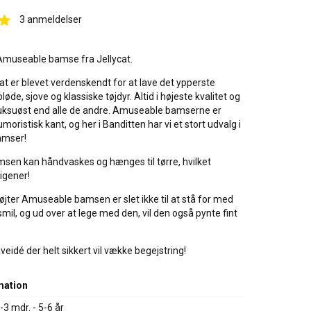
3
anmeldelser
Amuseable bamse fra Jellycat.
at er blevet verdenskendt for at lave det ypperste
øde, sjove og klassiske tøjdyr. Altid i højeste kvalitet og
 luksuøst end alle de andre. Amuseable bamserne er
oristisk kant, og her i Banditten har vi et stort udvalg i
amser!
en kan håndvaskes og hænges til tørre, hvilket
igener!
øjter Amuseable bamsen er slet ikke til at stå for med
smil, og ud over at lege med den, vil den også pynte fint
aveidé der helt sikkert vil vække begejstring!
mation
-3 mdr. - 5-6 år