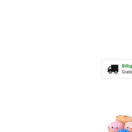
Billi
Grati