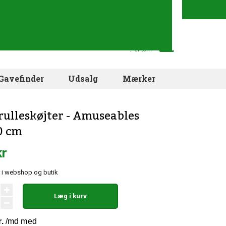
Din indkøbskurv
.. er tom
Gavefinder
Udsalg
Mærker
rulleskøjter - Amuseables
0 cm
kr
 i webshop og butik
Læg i kurv