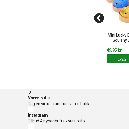
eries - Glow in
Velkendte dyr - Stiftmosaik
Mini Lucky 
ark
(3-5 år)
Squishy 
169,95 kr
49,95 kr
 KURV
LÆG I KURV
LÆG I
Vores butik
Tag en virtuel rundtur i vores butik
Instagram
Tilbud & nyheder fra vores butik