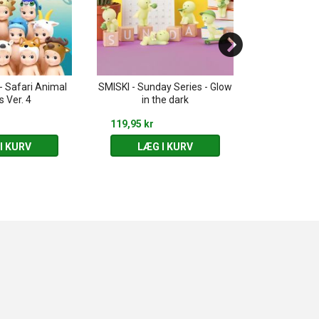
- Safari Animal
SMISKI - Sunday Series - Glow
SMISKI - Livin
s Ver. 4
in the dark
th
119,95 kr
119,95 kr
I KURV
LÆG I KURV
LÆG