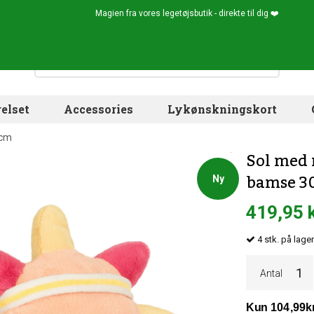
Magien fra vores legetøjsbutik - direkte til dig ❤️
elset
Accessories
Lykønskningskort
 cm
Sol med 
bamse 3
Ny
419,95 
4
stk.
på lager
Antal