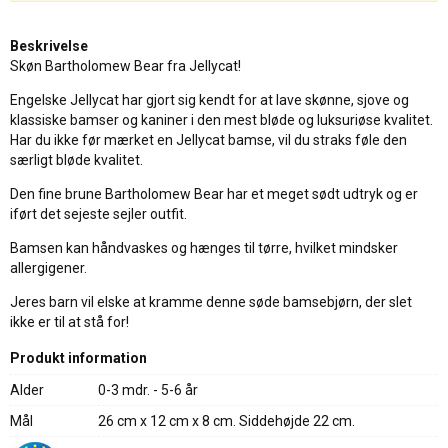
Beskrivelse
Skøn Bartholomew Bear fra Jellycat!
Engelske Jellycat har gjort sig kendt for at lave skønne, sjove og
klassiske bamser og kaniner i den mest bløde og luksuriøse kvalitet.
Har du ikke før mærket en Jellycat bamse, vil du straks føle den
særligt bløde kvalitet.
Den fine brune Bartholomew Bear har et meget sødt udtryk og er
iført det sejeste sejler outfit.
Bamsen kan håndvaskes og hænges til tørre, hvilket mindsker
allergigener.
Jeres barn vil elske at kramme denne søde bamsebjørn, der slet
ikke er til at stå for!
Produkt information
Alder
0-3 mdr. - 5-6 år
Mål
26 cm x 12 cm x 8 cm. Siddehøjde 22 cm.