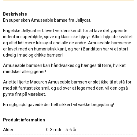
Beskrivelse
En super skøn Amuseable bamse fra Jellycat.
Engelske Jellycat er blevet verdenskendt for at lave det ypperste
indenfor superbløde, sjove og klassiske tøjdyr. Altid i højeste kvalitet
og altid lidt mere luksuøst end alle de andre. Amuseable bamserne
er lavet med en humoristisk kant, og her i Banditten har vi et stort
udvalg i mad og drikke bamser!
Amuseable bamsen kan håndvaskes og hænges til tørre, hvilket
mindsker allergigener!
Arlette Hjerte Macaron Amuseable bamsen er slet ikke til at stå for
med sit fantastiske smil, og ud over at lege med den, vil den også
pynte fint på værelset.
En rigtig sød gaveidé der helt sikkert vil vække begejstring!
Produkt information
Alder
0-3 mdr. - 5-6 år