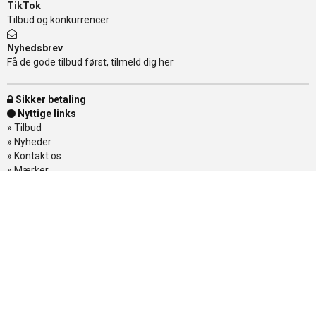
TikTok
Tilbud og konkurrencer
Nyhedsbrev
Få de gode tilbud først, tilmeld dig her
Sikker betaling
Nyttige links
»
Tilbud
»
Nyheder
»
Kontakt os
»
Mærker
»
Levering
»
Handelsbetingelser
»
Om Banditten
»
Returnering af varer
»
Spor din ordre
Banditten
Åbningstider
Mandag - Torsdag
11.00-17.30
Østerbrogade 138
Fredag
11.00-18.00
2100 København Ø
Lørdag
10.00-15.00