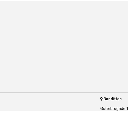
Banditten
Østerbrogade 
2100 Københav
Telefon 35 55 