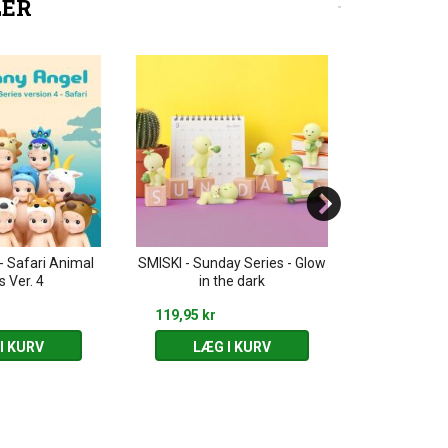
LER
- Safari Animal
SMISKI - Sunday Series - Glow
SMISKI - Livin
s Ver. 4
in the dark
th
119,95 kr
119,95 kr
I KURV
LÆG I KURV
LÆG