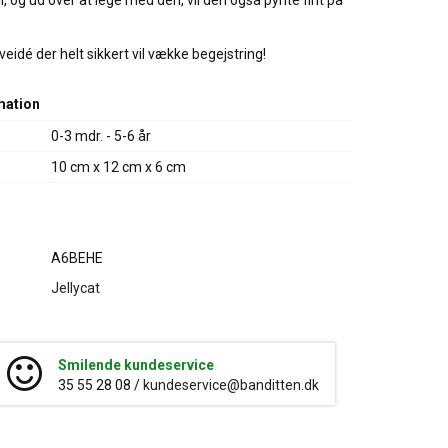
l, og ud over at lege med den, vil den også pynte fint på
veidé der helt sikkert vil vække begejstring!
mation
0-3 mdr. - 5-6 år
10 cm x 12 cm x 6 cm
A6BEHE
Jellycat
Smilende kundeservice
35 55 28 08 /
kundeservice@banditten.dk