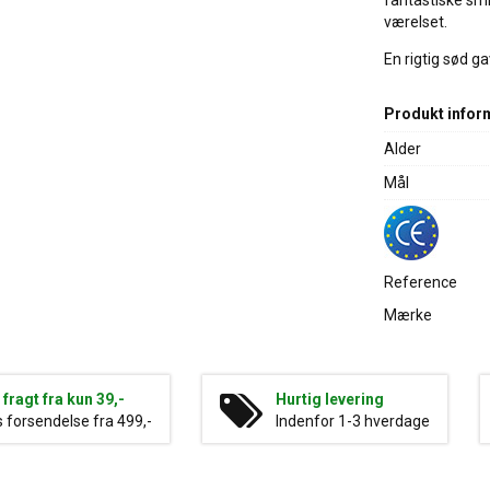
fantastiske smi
værelset.
En rigtig sød ga
Produkt infor
Alder
Mål
Reference
Mærke
g fragt fra kun 39,-
Hurtig levering
s forsendelse fra 499,-
Indenfor 1-3 hverdage