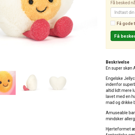
Få besked når
Få gode 
Beskrivelse
En super skøn 
Engelske Jellyc
indenfor superbl
altid lidt mere
lavet med en hum
mad og drikke 
Amuseable bams
mindsker allerg
Hjerteformet æg