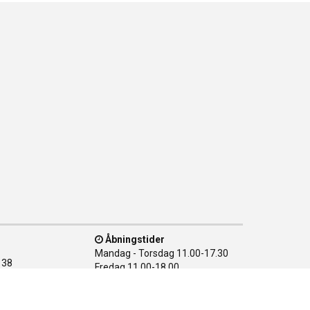
Åbningstider
Mandag - Torsdag
11.00-17.30
138
Fredag
11.00-18.00
n Ø
Lørdag
10.00-15.00
28 08
Søndag
LUKKET