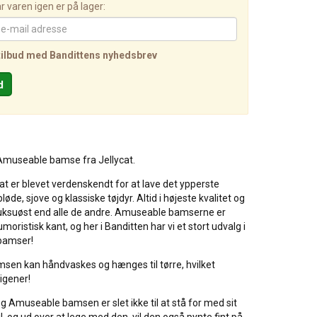
 varen igen er på lager:
tilbud med Bandittens nyhedsbrev
Amuseable bamse fra Jellycat.
at er blevet verdenskendt for at lave det ypperste
øde, sjove og klassiske tøjdyr. Altid i højeste kvalitet og
 luksuøst end alle de andre. Amuseable bamserne er
oristisk kant, og her i Banditten har vi et stort udvalg i
bamser!
en kan håndvaskes og hænges til tørre, hvilket
igener!
 Amuseable bamsen er slet ikke til at stå for med sit