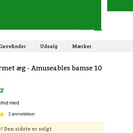
Din indkøbskurv
.. er tom
Gavefinder
Udsalg
Mærker
rmet æg - Amuseables bamse 10
kr
2
anmeldelser
 Den sidste er solgt