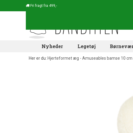
Fri fragt fra 499,-
Nyheder
Legetøj
Børnevær
Her er du:
Hjerteformet æg - Amuseables bamse 10 cm