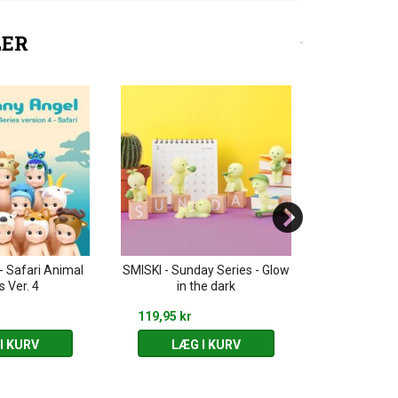
LER
- Safari Animal
SMISKI - Sunday Series - Glow
SMISKI - Livin
s Ver. 4
in the dark
th
119,95 kr
119,95 kr
I KURV
LÆG I KURV
LÆG