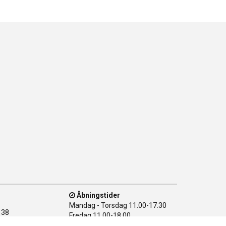
Åbningstider
Mandag - Torsdag
11.00-17.30
138
Fredag
11.00-18.00
n Ø
Lørdag
10.00-15.00