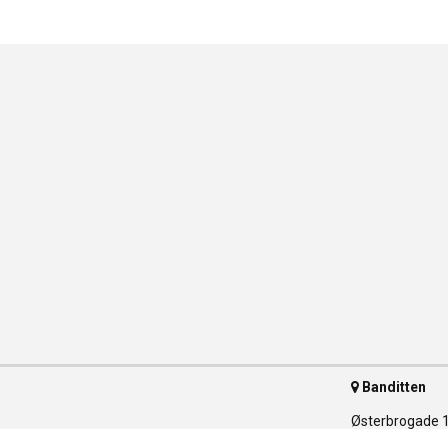
Banditten
Østerbrogade 
2100 Københav