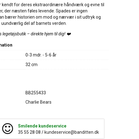
r kendt for deres ekstraordinære håndværk og evne til
r, der næsten føles levende. Spades er ingen
an bærer historien om mod og nærvær i sit udtryk og
en uundværlig del af barnets verden.
legetøjsbutik – direkte hjem til dig! ❤️
mation
0-3 mdr. - 5-6 år
32 cm
BB255433
Charlie Bears
Smilende kundeservice
35 55 28 08 /
kundeservice@banditten.dk