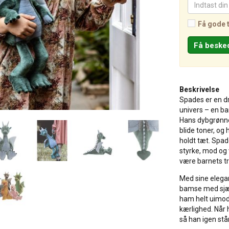
Få gode 
Beskrivelse
Spades er en dr
univers – en ba
Hans dybgrønne
blide toner, og 
holdt tæt. Spad
styrke, mod og 
være barnets t
Med sine elegan
bamse med sjæl
ham helt uimods
kærlighed. Når 
så han igen står