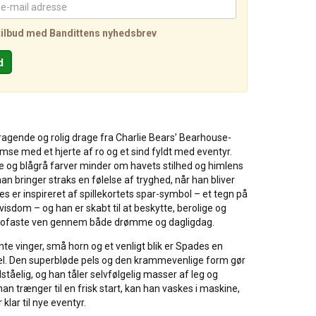
tilbud med Bandittens nyhedsbrev
agende og rolig drage fra Charlie Bears’ Bearhouse-
mse med et hjerte af ro og et sind fyldt med eventyr.
 og blågrå farver minder om havets stilhed og himlens
han bringer straks en følelse af tryghed, når han bliver
es er inspireret af spillekortets spar-symbol – et tegn på
visdom – og han er skabt til at beskytte, berolige og
rofaste ven gennem både drømme og dagligdag.
te vinger, små horn og et venligt blik er Spades en
. Den superbløde pels og den krammevenlige form gør
tåelig, og han tåler selvfølgelig masser af leg og
han trænger til en frisk start, kan han vaskes i maskine,
 klar til nye eventyr.