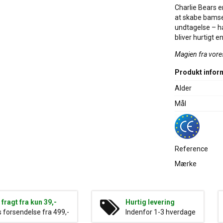
Charlie Bears e
at skabe bamse
undtagelse – h
bliver hurtigt 
Magien fra vores 
Produkt infor
Alder
Mål
Reference
Mærke
g fragt fra kun 39,-
Hurtig levering
s forsendelse fra 499,-
Indenfor 1-3 hverdage