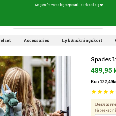
Magien fra vores legetøjsbutik - direkte til dig ❤️
elset
Accessories
Lykønskningskort
Spades L
489,95 
Desværre!
Få besked når