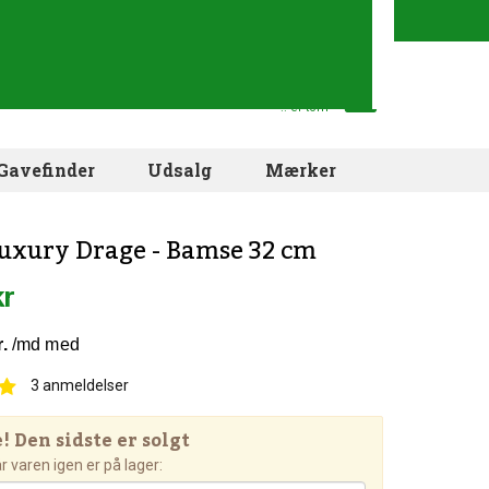
Din indkøbskurv
.. er tom
Gavefinder
Udsalg
Mærker
uxury Drage - Bamse 32 cm
kr
3
anmeldelser
 Den sidste er solgt
 varen igen er på lager: