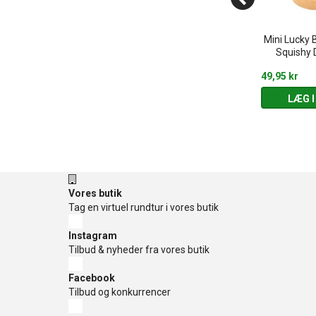
eries - Glow in
Velkendte dyr - Stiftmosaik
Mini Lucky 
ark
(3-5 år)
Squishy 
169,95 kr
49,95 kr
 KURV
LÆG I KURV
LÆG I
Vores butik
Tag en virtuel rundtur i vores butik
Instagram
Tilbud & nyheder fra vores butik
Facebook
Tilbud og konkurrencer