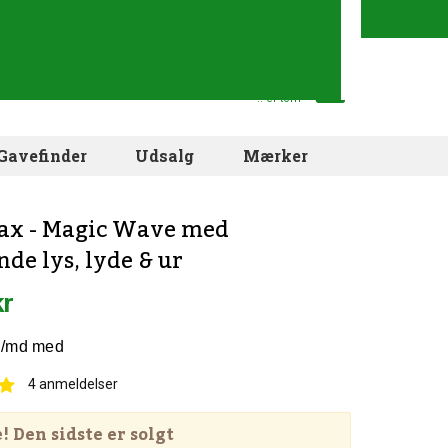
Din indkøbskurv
.. er tom
Gavefinder
Udsalg
Mærker
ax - Magic Wave med
de lys, lyde & ur
kr
4
anmeldelser
 Den sidste er solgt