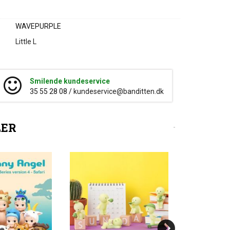
WAVEPURPLE
Little L
Smilende kundeservice
35 55 28 08 /
kundeservice@banditten.dk
LER