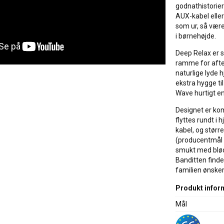
godnathistorier
AUX-kabel eller
som ur, så være
i børnehøjde.
Deep Relax er s
ramme for aften
naturlige lyde h
ekstra hygge til
Wave hurtigt en
Designet er kom
flyttes rundt 
kabel, og størr
(producentmål 1
smukt med bløde
Banditten finde
familien ønske
Produkt infor
Mål