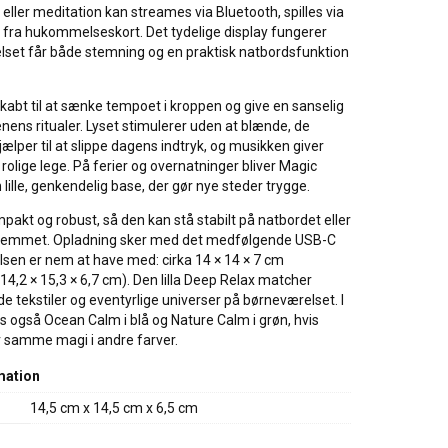
 eller meditation kan streames via Bluetooth, spilles via
 fra hukommelseskort. Det tydelige display fungerer
lset får både stemning og en praktisk natbordsfunktion
kabt til at sænke tempoet i kroppen og give en sanselig
ens ritualer. Lyset stimulerer uden at blænde, de
jælper til at slippe dagens indtryk, og musikken giver
 rolige lege. På ferier og overnatninger bliver Magic
 lille, genkendelig base, der gør nye steder trygge.
pakt og robust, så den kan stå stabilt på natbordet eller
i hjemmet. Opladning sker med det medfølgende USB-C
elsen er nem at have med: cirka 14 × 14 × 7 cm
4,2 × 15,3 × 6,7 cm). Den lilla Deep Relax matcher
 tekstiler og eventyrlige universer på børneværelset. I
s også Ocean Calm i blå og Nature Calm i grøn, hvis
r samme magi i andre farver.
mation
14,5 cm x 14,5 cm x 6,5 cm