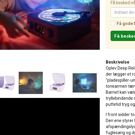
Få besked når
Få gode 
Beskrivelse
Oplev Deep Rela
der lægger et ro
“pladespiller-un
tonearmen tænde
Barnet kan vælge
tryllebindende 
puttetid tryg 
I front sidder t
Den ene styrer
afspændingslyde 
fuglesang og dy