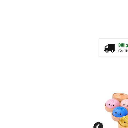
Billi
Grati