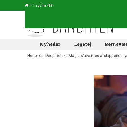
Fri fragt fra 499,-
Nyheder
Legetøj
Børnevær
Her er du:
Deep Relax - Magic Wave med afslappende lys,