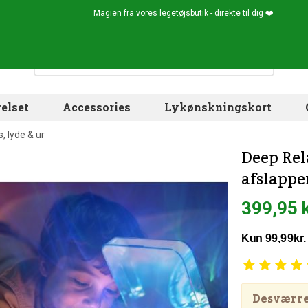
Magien fra vores legetøjsbutik - direkte til dig ❤️
elset
Accessories
Lykønskningskort
 lyde & ur
Deep Rel
afslappen
399,95 
Desværre!