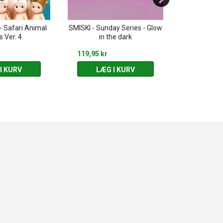
- Safari Animal
SMISKI - Sunday Series - Glow
SMISKI - Livin
s Ver. 4
in the dark
th
119,95 kr
119,95 kr
I KURV
LÆG I KURV
LÆG