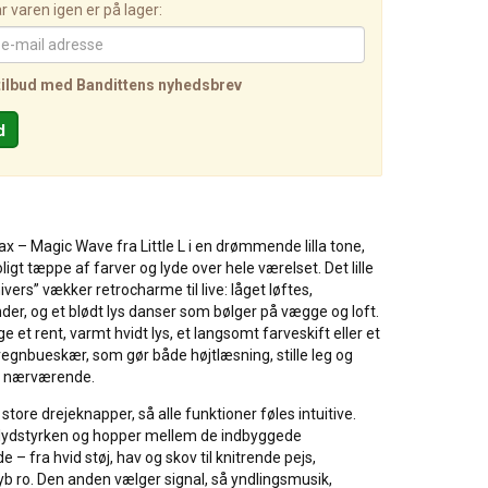
 varen igen er på lager:
tilbud med Bandittens nyhedsbrev
x – Magic Wave fra Little L i en drømmende lilla tone,
ligt tæppe af farver og lyde over hele værelset. Det lille
ivers” vækker retrocharme til live: låget løftes,
r, og et blødt lys danser som bølger på vægge og loft.
 et rent, varmt hvidt lys, et langsomt farveskift eller et
regnbueskær, som gør både højtlæsning, stille leg og
og nærværende.
o store drejeknapper, så alle funktioner føles intuitive.
 lydstyrken og hopper mellem de indbyggede
– fra hvid støj, hav og skov til knitrende pejs,
b ro. Den anden vælger signal, så yndlingsmusik,