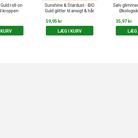
Guld roll-on
Sunshine & Stardust - BIO
Sølv glimmer 
il kroppen
Guld glitter til ansigt & hår
Økologisk 
59,95 kr
35,97 kr
 KURV
LÆG I KURV
LÆG 