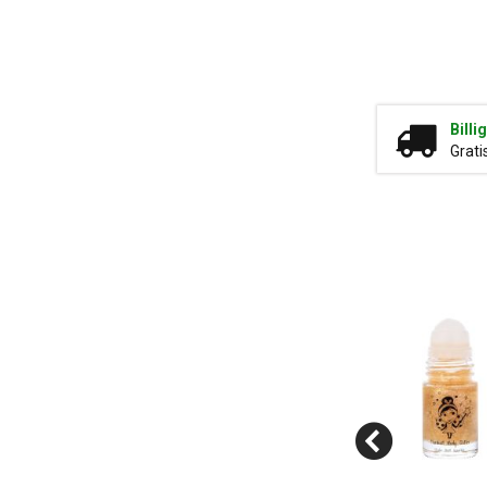
Billi
Grati