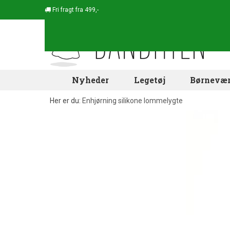
Fri fragt fra 499,-
Nyheder
Legetøj
Børnevær
Her er du:
Enhjørning silikone lommelygte