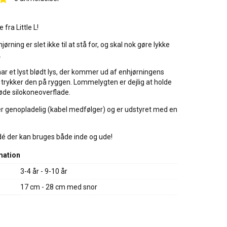
fra Little L!
rning er slet ikke til at stå for, og skal nok gøre lykke
.
r et lyst blødt lys, der kommer ud af enhjørningens
trykker den på ryggen. Lommelygten er dejlig at holde
de silokoneoverflade.
 genopladelig (kabel medfølger) og er udstyret med en
dé der kan bruges både inde og ude!
mation
3-4 år - 9-10 år
17 cm - 28 cm med snor