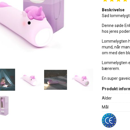
Beskrivelse
Sød lommelygte 
Denne søde Enhjø
hos jeres poder
Lommelygten ha
mund, når man 
om med den blø
Lommelygten er
bærerem.
En super gavei
Produkt infor
Alder
Mål