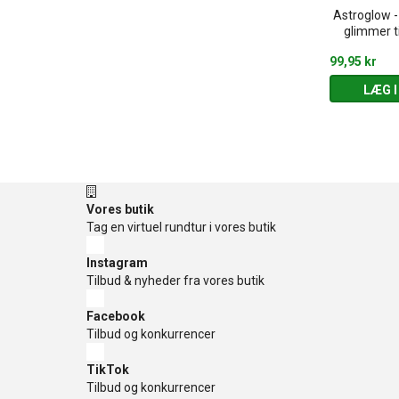
 Series - Glow
SMISKI - Dressing Series -
Astroglow - 
 dark
Glow in the dark
glimmer t
119,95 kr
99,95 kr
 KURV
LÆG I KURV
LÆG I
Vores butik
Tag en virtuel rundtur i vores butik
Instagram
Tilbud & nyheder fra vores butik
Facebook
Tilbud og konkurrencer
TikTok
Tilbud og konkurrencer