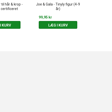
til hår & krop -
Joe & Gala - Tinyly figur (4-9
Louison & Aby 
certificeret
år)
99,95 kr
99,95 kr
I KURV
LÆG I KURV
LÆG