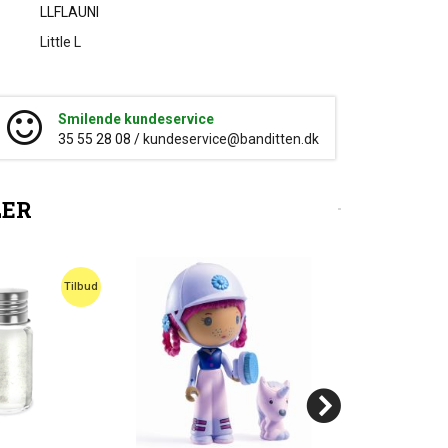
LLFLAUNI
Little L
Smilende kundeservice
35 55 28 08 /
kundeservice@banditten.dk
LER
Tilbud