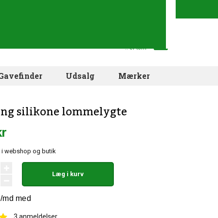
Din indkøbskurv
.. er tom
Gavefinder
Udsalg
Mærker
ng silikone lommelygte
kr
 i webshop og butik
Læg i kurv
3
anmeldelser