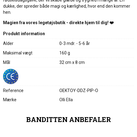
fødselsdagsgave, der vil skabe glæde og tryghed i mange år. En
dukke, der spreder både magi og kærlighed, hvor end den kommer
hen.
Magien fra vores legetøjsbutik - direkte hjem til dig! ❤️
Produkt information
Alder
0-3 mdr. - 5-6 år
Maksimal vægt
160 g
Mål
32 cm x 8 cm
Reference
OEKTOY-DDZ-PIP-O
Mærke
Olli Ella
BANDITTEN ANBEFALER