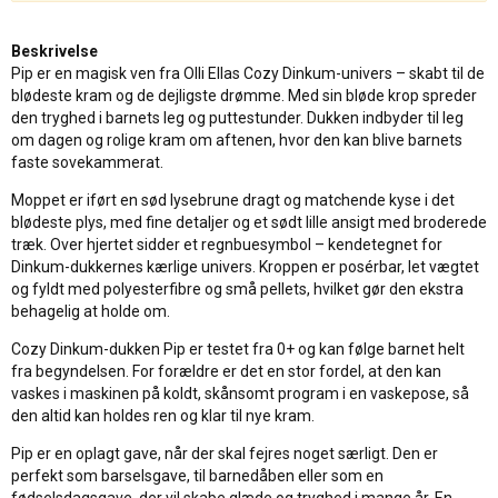
Beskrivelse
Pip er en magisk ven fra Olli Ellas Cozy Dinkum-univers – skabt til de
blødeste kram og de dejligste drømme. Med sin bløde krop spreder
den tryghed i barnets leg og puttestunder. Dukken indbyder til leg
om dagen og rolige kram om aftenen, hvor den kan blive barnets
faste sovekammerat.
Moppet er iført en sød lysebrune dragt og matchende kyse i det
blødeste plys, med fine detaljer og et sødt lille ansigt med broderede
træk. Over hjertet sidder et regnbuesymbol – kendetegnet for
Dinkum-dukkernes kærlige univers. Kroppen er posérbar, let vægtet
og fyldt med polyesterfibre og små pellets, hvilket gør den ekstra
behagelig at holde om.
Cozy Dinkum-dukken Pip er testet fra 0+ og kan følge barnet helt
fra begyndelsen. For forældre er det en stor fordel, at den kan
vaskes i maskinen på koldt, skånsomt program i en vaskepose, så
den altid kan holdes ren og klar til nye kram.
Pip er en oplagt gave, når der skal fejres noget særligt. Den er
perfekt som barselsgave, til barnedåben eller som en