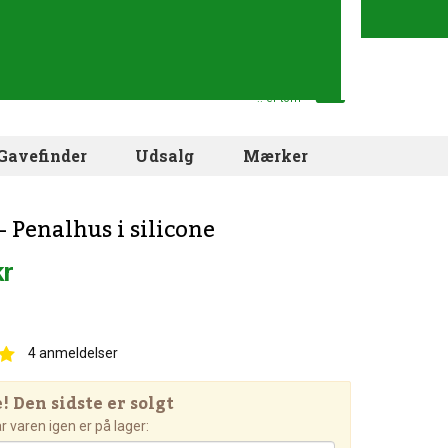
Din indkøbskurv
.. er tom
Gavefinder
Udsalg
Mærker
 Penalhus i silicone
kr
4
anmeldelser
 Den sidste er solgt
 varen igen er på lager: