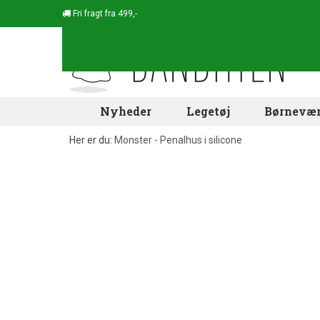
Fri fragt fra 499,-
Nyheder
Legetøj
Børnevær
Her er du:
Monster - Penalhus i silicone