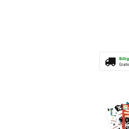
Billi
Grati