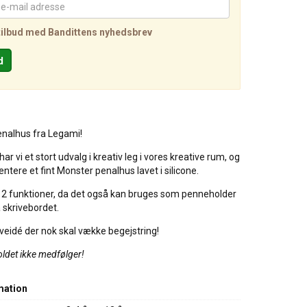
tilbud med Bandittens nyhedsbrev
enalhus fra Legami!
har vi et stort udvalg i kreativ leg i vores kreative rum, og
ntere et fint Monster penalhus lavet i silicone.
 2 funktioner, da det også kan bruges som penneholder
å skrivebordet.
aveidé der nok skal vække begejstring!
ldet ikke medfølger!
mation