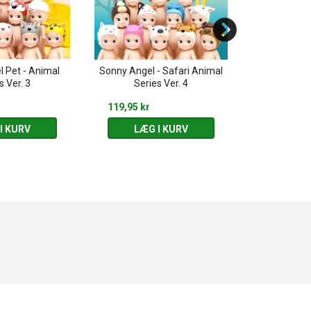
 Pet - Animal
Sonny Angel - Safari Animal
SMISKI - Sun
s Ver. 3
Series Ver. 4
in 
119,95 kr
119,95 kr
I KURV
LÆG I KURV
LÆG