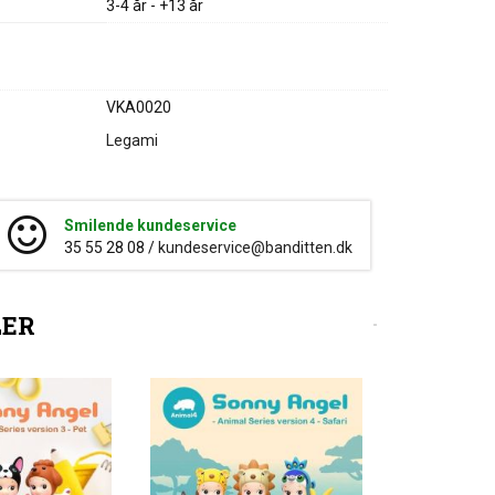
3-4 år - +13 år
VKA0020
Legami
Smilende kundeservice
35 55 28 08 /
kundeservice@banditten.dk
LER