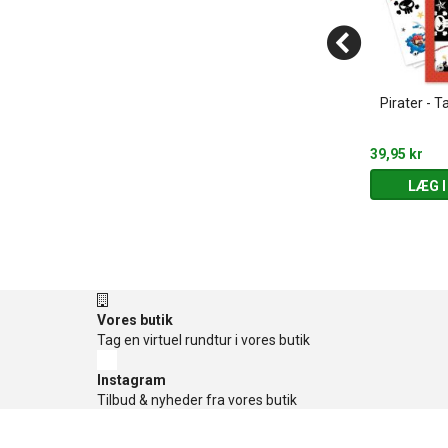
Birthday Gift
SMISKI - Toilet Series - Glow in
Pirater - T
eries
the dark
119,95 kr
39,95 kr
 KURV
LÆG I KURV
LÆG I
Vores butik
Tag en virtuel rundtur i vores butik
Instagram
Tilbud & nyheder fra vores butik
Facebook