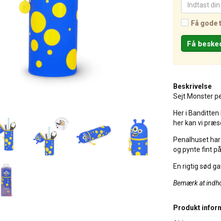
Få gode 
Beskrivelse
Sejt Monster p
Her i Banditten 
her kan vi præse
Penalhuset har
og pynte fint p
En rigtig sød g
Bemærk at indho
Produkt infor